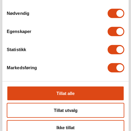
Samtykkevalg
Nødvendig
Egenskaper
Statistikk
Markedsføring
Joakim Aadland: – Vi
trenger et organisert
Tillat alle
kulturliv
Tillat utvalg
Ikke tillat