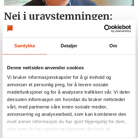
Nei i uravstemningen:
Kabinansatte i SAS krever
nye samtaler
Samtykke
Detaljer
Om
Denne nettsiden anvender cookies
Vi bruker informasjonskapsler for å gi innhold og
annonser et personlig preg, for å levere sosiale
mediefunksjoner og for å analysere trafikken vår. Vi deler
dessuten informasjon om hvordan du bruker nettstedet
vårt, med partnerne våre innen sosiale medier,
annonsering og analysearbeid, som kan kombinere den
Arbeidsgivere kan få fire
med annen informasjon du har gjort tilgjengelig for dem,
eller som de har samlet inn gjennom din bruk av
års lønnstilskudd for unge
tjenestene deres.