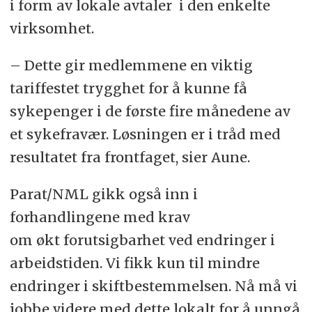
i form av lokale avtaler i den enkelte
virksomhet.
– Dette gir medlemmene en viktig
tariffestet trygghet
for å kunne få
sykepenger i de første fire månedene av
et sykefravær.
Løsningen er i tråd
med
resultatet fra frontfaget,
sier Aune.
Parat/NML gikk også inn i
forhandlingene med krav
om
økt
forutsigbarhet ved endringer i
arbeidstiden.
Vi fikk kun til mindre
endringer i skiftbestemmelsen. Nå må vi
jobbe videre med dette lokalt for å unngå