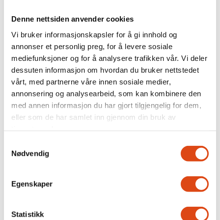
På høygir gjennom natten
Denne nettsiden anvender cookies
Vi bruker informasjonskapsler for å gi innhold og
annonser et personlig preg, for å levere sosiale
mediefunksjoner og for å analysere trafikken vår. Vi deler
dessuten informasjon om hvordan du bruker nettstedet
vårt, med partnerne våre innen sosiale medier,
annonsering og analysearbeid, som kan kombinere den
med annen informasjon du har gjort tilgjengelig for dem,
eller som de har samlet inn gjennom din bruk av
tjenestene deres.
Samtykkevalg
Brudd i forhandlingene
Nødvendig
for privat barnevern og
Egenskaper
ideelle organisasjoner
Statistikk