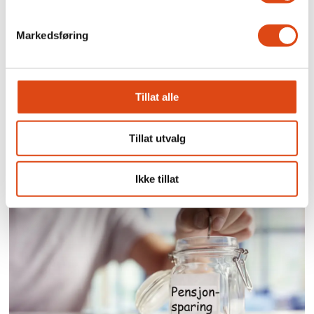
Markedsføring
Tillat alle
Tillat utvalg
Brudd i forhandlingene
for ansatte på Stortinget
Ikke tillat