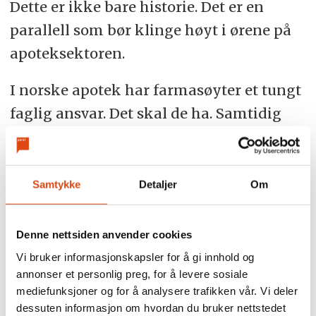
Dette er ikke bare historie. Det er en
parallell som bør klinge høyt i ørene på
apoteksektoren.
I norske apotek har farmasøyter et tungt
faglig ansvar. Det skal de ha. Samtidig
har apotekteknikere en bred og verdifull
kompetanse som i større grad kan og bør
brukes systematisk. Dersom
Samtykke
Detaljer
Om
oppgavedelingen blir for snever, det vil si
at stadig flere oppgaver sentraliseres
Denne nettsiden anvender cookies
eller profesjonsgrensene trekkes for
Vi bruker informasjonskapsler for å gi innhold og
annonser et personlig preg, for å levere sosiale
stramt, risikerer vi å gjenta sykehusenes
mediefunksjoner og for å analysere trafikken vår. Vi deler
feil: å undergrave en viktig yrkesgruppe
dessuten informasjon om hvordan du bruker nettstedet