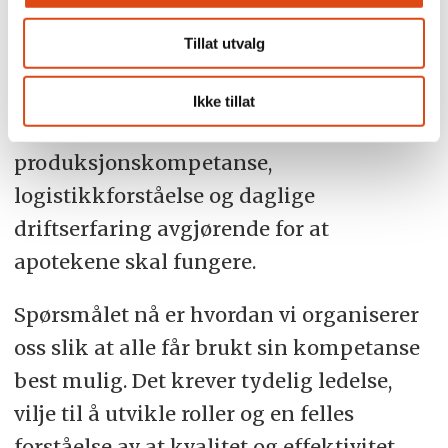
kompetansemangfold. Hjelpepleiernes
Tillat utvalg
praktiske erfaring og pasientnære arbeid
var ikke erstattelig. På samme måte er
Ikke tillat
apotekteknikernes kundekontakt,
produksjonskompetanse,
logistikkforståelse og daglige
driftserfaring avgjørende for at
apotekene skal fungere.
Spørsmålet nå er hvordan vi organiserer
oss slik at alle får brukt sin kompetanse
best mulig. Det krever tydelig ledelse,
vilje til å utvikle roller og en felles
forståelse av at kvalitet og effektivitet