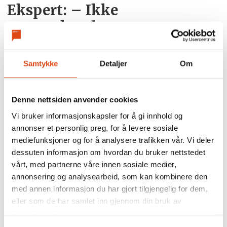
Ekspert: – Ikke
overraskende, men
konkurransen må vurderes
Samtykke
Detaljer
Om
Strategirådgiver og dagligvareekspert
Erik Fagerlid kaller oppkjøpet «forventet
Denne nettsiden anvender cookies
og fornuftig» sett fra et
Vi bruker informasjonskapsler for å gi innhold og
forretningsperspektiv, men mener det
annonser et personlig preg, for å levere sosiale
reiser viktige spørsmål om
mediefunksjoner og for å analysere trafikken vår. Vi deler
markedsstruktur.
dessuten informasjon om hvordan du bruker nettstedet
vårt, med partnerne våre innen sosiale medier,
– Det er stor overlapp mellom hva som
annonsering og analysearbeid, som kan kombinere den
selges i dagligvare og i apotek. Det blir
med annen informasjon du har gjort tilgjengelig for dem,
eller som de har samlet inn gjennom din bruk av
interessant å se hvordan
tjenestene deres.
Konkurransetilsynet vurderer dette.