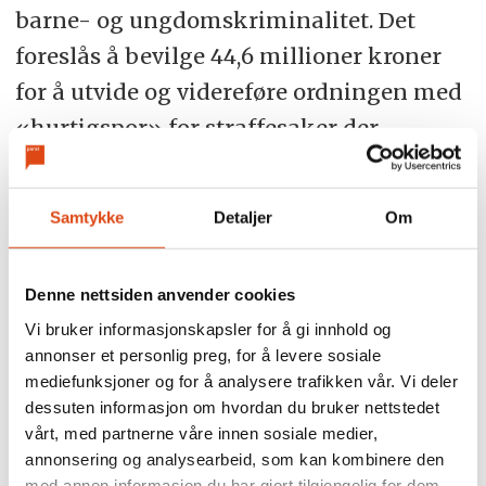
barne- og ungdomskriminalitet. Det
foreslås å bevilge 44,6 millioner kroner
for å utvide og videreføre ordningen med
«hurtigspor» for straffesaker der
gjerningspersonen er under 18 år.
Satsingen mot organiserte kriminelle,
Samtykke
Detaljer
Om
som i 2025-budsjettet fikk en varig
økning på 600 millioner kroner, blir også
Denne nettsiden anvender cookies
videreført i 2026.
Vi bruker informasjonskapsler for å gi innhold og
annonser et personlig preg, for å levere sosiale
mediefunksjoner og for å analysere trafikken vår. Vi deler
Krav om nedleggelse av
dessuten informasjon om hvordan du bruker nettstedet
passkontor
vårt, med partnerne våre innen sosiale medier,
annonsering og analysearbeid, som kan kombinere den
med annen informasjon du har gjort tilgjengelig for dem,