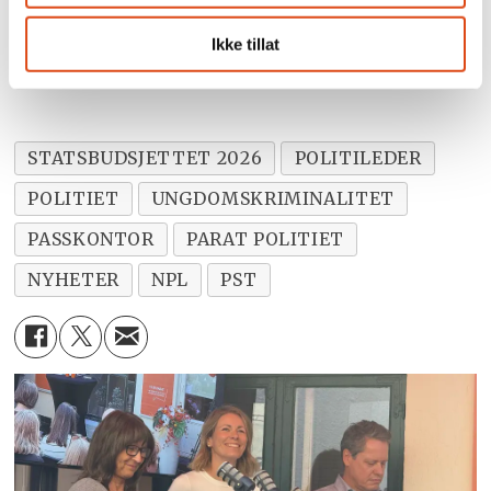
besøkstall. Kapasiteten skal erstattes
Ikke tillat
med passbusser.
STATSBUDSJETTET 2026
POLITILEDER
POLITIET
UNGDOMSKRIMINALITET
PASSKONTOR
PARAT POLITIET
NYHETER
NPL
PST