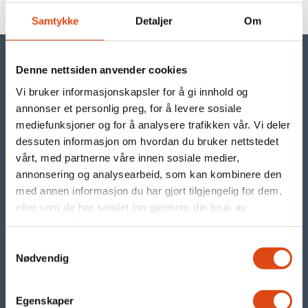
Samtykke
Detaljer
Om
Denne nettsiden anvender cookies
Vi bruker informasjonskapsler for å gi innhold og
©Parat
annonser et personlig preg, for å levere sosiale
mediefunksjoner og for å analysere trafikken vår. Vi deler
- din arbeidstakerorganisasjon i YS
dessuten informasjon om hvordan du bruker nettstedet
vårt, med partnerne våre innen sosiale medier,
Org.nr. 971 480 270
annonsering og analysearbeid, som kan kombinere den
med annen informasjon du har gjort tilgjengelig for dem,
Parats presserom
eller som de har samlet inn gjennom din bruk av
tjenestene deres.
RSS nyhetsstrøm
Samtykkevalg
Våre nettsteder:
Nødvendig
Egenskaper