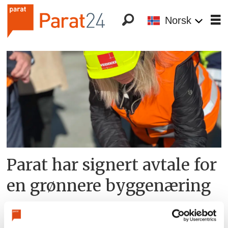
Norsk
Tag:
erling
sande
Parat har signert avtale for
en grønnere byggenæring