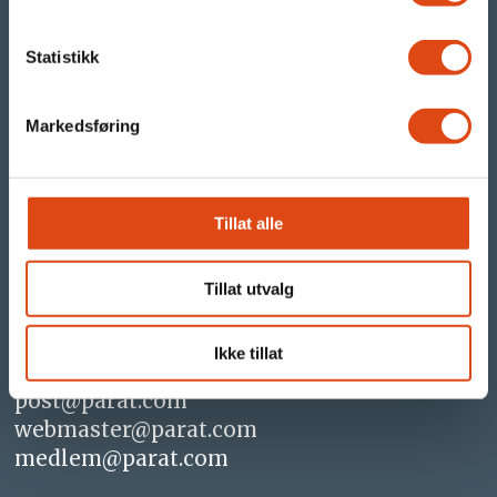
parat.com
parat24.com
Statistikk
Vi er Parat
Markedsføring
- og vi jobber for at du skal få en enda
bedre arbeidsdag!
Tillat alle
Kontakt oss
Tillat utvalg
Tlf +47 482 10 100
Ikke tillat
post@parat.com
webmaster@parat.com
medlem@parat.com