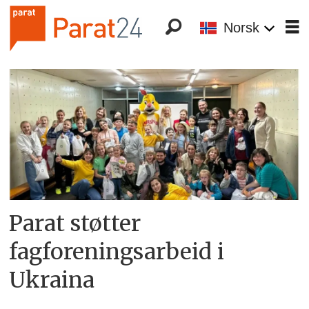
Norsk
Tag:
humanitær
bistand
Parat støtter
fagforeningsarbeid i
Ukraina