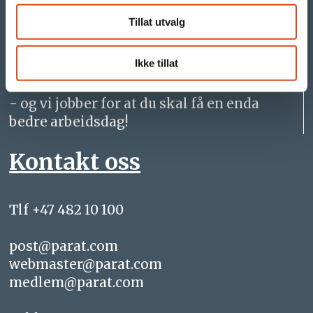
parat24.com
Tillat utvalg
Vi er Parat
Ikke tillat
- og vi jobber for at du skal få en enda
bedre arbeidsdag!
Kontakt oss
Tlf +47 482 10 100
post@parat.com
webmaster@parat.com
medlem@parat.com