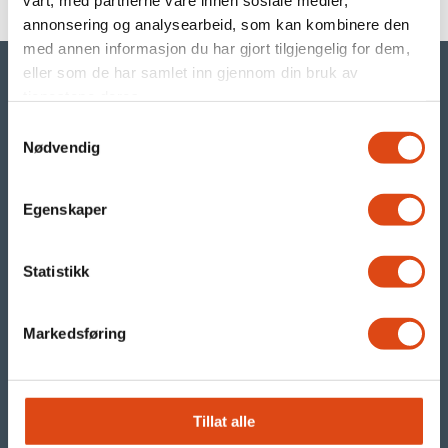
vårt, med partnerne våre innen sosiale medier,
annonsering og analysearbeid, som kan kombinere den
med annen informasjon du har gjort tilgjengelig for dem,
eller som de har samlet inn gjennom din bruk av
tjenestene deres.
Samtykkevalg
©Parat
Nødvendig
- din arbeidstakerorganisasjon i YS
Egenskaper
Org.nr. 971 480 270
Statistikk
Parats presserom
RSS nyhetsstrøm
Markedsføring
Våre nettsteder:
Tillat alle
parat.com