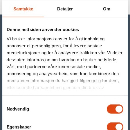
Samtykke
Detaljer
Om
Denne nettsiden anvender cookies
Vi bruker informasjonskapsler for å gi innhold og
©Parat
annonser et personlig preg, for å levere sosiale
mediefunksjoner og for å analysere trafikken vår. Vi deler
- din arbeidstakerorganisasjon i YS
dessuten informasjon om hvordan du bruker nettstedet
vårt, med partnerne våre innen sosiale medier,
Org.nr. 971 480 270
annonsering og analysearbeid, som kan kombinere den
med annen informasjon du har gjort tilgjengelig for dem,
Parats presserom
eller som de har samlet inn gjennom din bruk av
tjenestene deres.
RSS nyhetsstrøm
Samtykkevalg
Våre nettsteder:
Nødvendig
Egenskaper