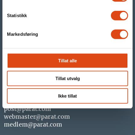
parat.com
parat24.com
Statistikk
Vi er Parat
Markedsføring
- og vi jobber for at du skal få en enda
bedre arbeidsdag!
Tillat alle
Kontakt oss
Tillat utvalg
Tlf +47 482 10 100
Ikke tillat
post@parat.com
webmaster@parat.com
medlem@parat.com