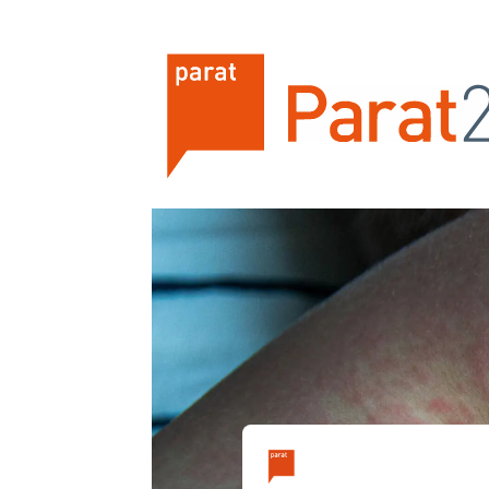
Tag:
antibiotikaresistens