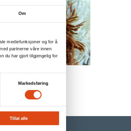
Om
iale mediefunksjoner og for å
 med partnerne våre innen
u har gjort tilgjengelig for
bake?
Markedsføring
Tillat alle