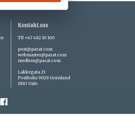
Kontakt oss
en
Tlf +47 482 10 100
post@parat.com
webmaster@parat.com
medlem@parat.com
Lakkegata 23
Postboks 9029 Grønland
0187 Oslo