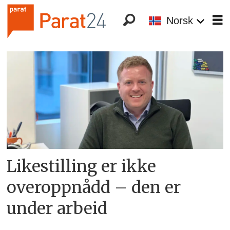
Norsk
Tag:
foreldrepenger
Likestilling er ikke
overoppnådd – den er
under arbeid