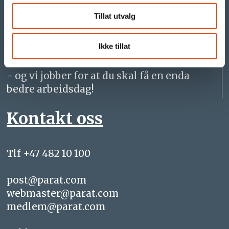
parat24.com
Tillat utvalg
Vi er Parat
Ikke tillat
- og vi jobber for at du skal få en enda
bedre arbeidsdag!
Kontakt oss
Tlf +47 482 10 100
post@parat.com
webmaster@parat.com
medlem@parat.com