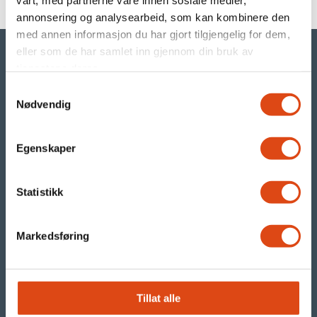
vårt, med partnerne våre innen sosiale medier,
annonsering og analysearbeid, som kan kombinere den
med annen informasjon du har gjort tilgjengelig for dem,
eller som de har samlet inn gjennom din bruk av
tjenestene deres.
Samtykkevalg
©Parat
Nødvendig
- din arbeidstakerorganisasjon i YS
Egenskaper
Org.nr. 971 480 270
Statistikk
Parats presserom
RSS nyhetsstrøm
Markedsføring
Våre nettsteder:
Tillat alle
parat.com