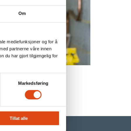
Om
iale mediefunksjoner og for å
 med partnerne våre innen
u har gjort tilgjengelig for
b
Markedsføring
Tillat alle