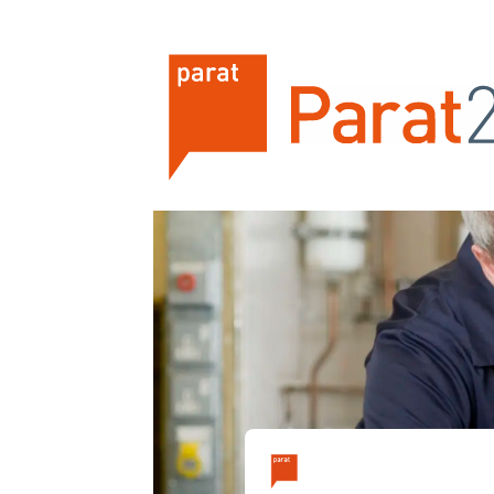
Tag:
høyere
utdanning