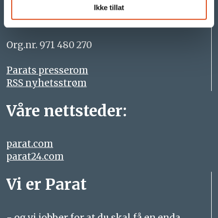
Ikke tillat
- din arbeidstakerorganisasjon i YS
Org.nr. 971 480 270
Parats presserom
RSS nyhetsstrøm
Våre nettsteder:
parat.com
parat24.com
Vi er Parat
- og vi jobber for at du skal få en enda