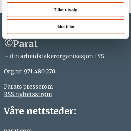
Tillat utvalg
Ikke tillat
©Parat
- din arbeidstakerorganisasjon i YS
Org.nr. 971 480 270
Parats presserom
RSS nyhetsstrøm
Våre nettsteder:
parat.com