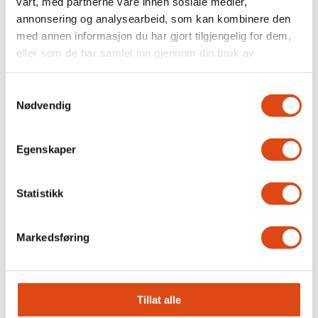
vårt, med partnerne våre innen sosiale medier,
annonsering og analysearbeid, som kan kombinere den
med annen informasjon du har gjort tilgjengelig for dem,
Piloter i Bristow Norway
eller som de har samlet inn gjennom din bruk av
tjenestene deres.
frykter arbeidsgiver
Samtykkevalg
Nødvendig
spekulerer i tvungen
lønnsnemnd
Egenskaper
Ny forskning avdekker
Statistikk
risiko med lange
Markedsføring
pilotvakter
Tillat alle