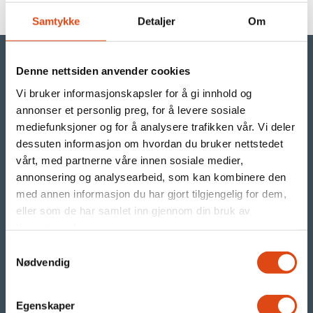
Samtykke
Detaljer
Om
Denne nettsiden anvender cookies
Vi bruker informasjonskapsler for å gi innhold og
©Parat
annonser et personlig preg, for å levere sosiale
mediefunksjoner og for å analysere trafikken vår. Vi deler
- din arbeidstakerorganisasjon i YS
dessuten informasjon om hvordan du bruker nettstedet
vårt, med partnerne våre innen sosiale medier,
Org.nr. 971 480 270
annonsering og analysearbeid, som kan kombinere den
med annen informasjon du har gjort tilgjengelig for dem,
Parats presserom
eller som de har samlet inn gjennom din bruk av
tjenestene deres.
RSS nyhetsstrøm
Samtykkevalg
Våre nettsteder:
Nødvendig
Egenskaper