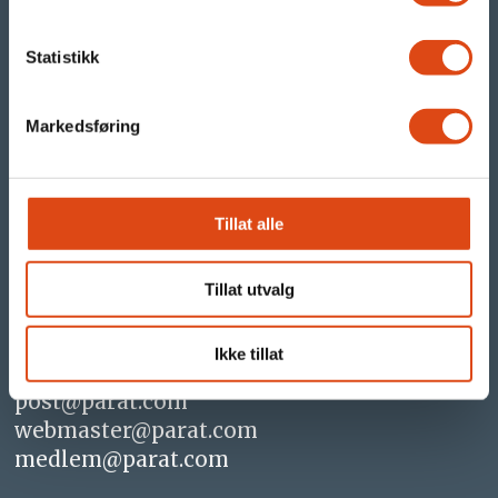
parat.com
parat24.com
Statistikk
Vi er Parat
Markedsføring
- og vi jobber for at du skal få en enda
bedre arbeidsdag!
Tillat alle
Kontakt oss
Tillat utvalg
Tlf +47 482 10 100
Ikke tillat
post@parat.com
webmaster@parat.com
medlem@parat.com