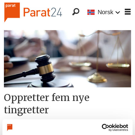
Norsk
Tag:
rita
boine
Oppretter fem nye
tingretter