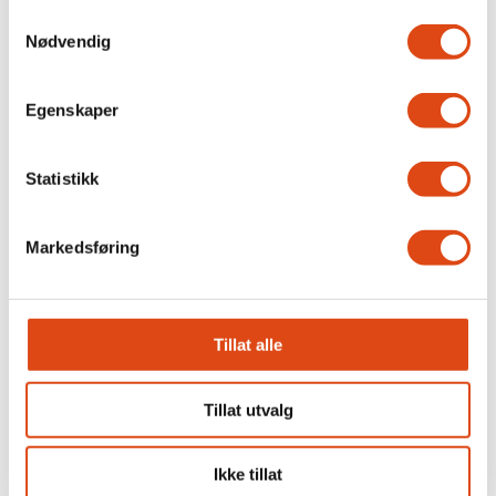
Samtykkevalg
Nødvendig
Egenskaper
Statistikk
Markedsføring
Joakim Aadland: – Vi
trenger et organisert
Tillat alle
kulturliv
Tillat utvalg
Ikke tillat