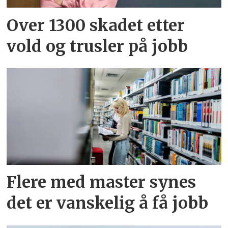
Over 1300 skadet etter
vold og trusler på jobb
Flere med master synes
det er vanskelig å få jobb