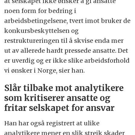
at selskapet ikke ønsker å gi ansatte
noen form for bedring i
arbeidsbetingelsene, tvert imot bruker de
konkursbeskyttelsen og
restruktureringen til å skvise enda mer
ut av allerede hardt pressede ansatte. Det
er uverdig og er ikke slike arbeidsforhold
vi ønsker i Norge, sier han.
Slår tilbake mot analytikere
som kritiserer ansatte og
fritar selskapet for ansvar
Han har også registrert at ulike
analytikere mener en slik streik skader