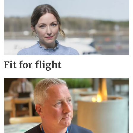
Fit for flight