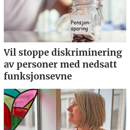
Vil stoppe diskriminering
av personer med nedsatt
funksjonsevne