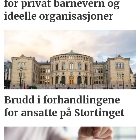
for privat barnevern og
ideelle organisasjoner
Brudd i forhandlingene
for ansatte på Stortinget