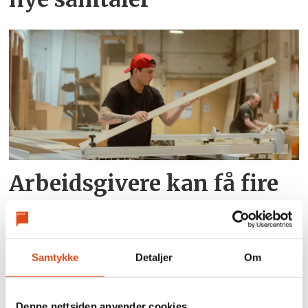
Arbeidsgivere kan få fire
års lønnstilskudd for unge
Samtykke
Detaljer
Om
Denne nettsiden anvender cookies