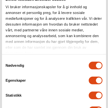
Vi bruker informasjonskapsler for å gi innhold og
annonser et personlig preg, for å levere sosiale
mediefunksjoner og for å analysere trafikken vår. Vi deler
dessuten informasjon om hvordan du bruker nettstedet
Joakim Aadland: – Vi
vårt, med partnerne våre innen sosiale medier,
annonsering og analysearbeid, som kan kombinere den
trenger et organisert
med annen informasjon du har gjort tilgjengelig for dem,
eller som de har samlet inn gjennom din bruk av
kulturliv
tjenestene deres.
Samtykkevalg
Nødvendig
Egenskaper
Statistikk