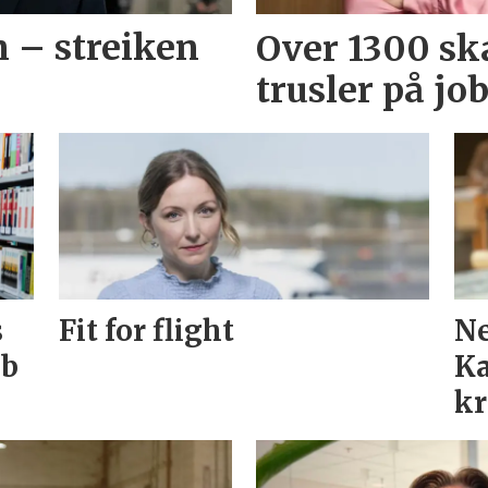
n – streiken
Over 1300 ska
trusler på jo
s
Fit for flight
Ne
bb
Ka
kr