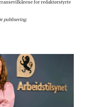
rransevilkårene for redaktørstyrte
ør publisering.