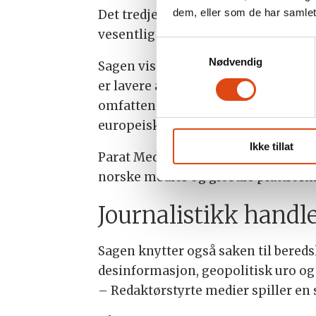
dem, eller som de har samlet
Det tredje punktet gjelder personv
vesentlig dårligere vilkår enn de g
Samtykkevalg
Nødvendig
Sagen viser til at norske medier må
er lavere annonseverdi og betydelig
omfattende egne datakilder og mer
europeiske land med lange sakspro
Ikke tillat
Parat Media ber derfor regjeringe
norske medier og globale plattform
Journalistikk handl
Sagen knytter også saken til beredsk
desinformasjon, geopolitisk uro og 
– Redaktørstyrte medier spiller en 