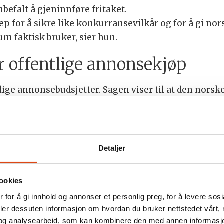
nbefalt å gjeninnføre fritaket.
p for å sikre like konkurransevilkår og for å gi nor
um faktisk bruker, sier hun.
r offentlige annonsekjøp
lige annonsebudsjetter. Sagen viser til at den nor
ver halvparten av inntektene går til globale teknolo
annonsekjøp.
 at det ikke finnes noen samlet oversikt over hvor 
Detaljer
g hvor mye som går til globale plattformer.
tagrunnlag for politiske vurderinger av hvordan offe
ookies
alistikk, sier Sagen.
 for å gi innhold og annonser et personlig preg, for å levere sos
kjevt ut
deler dessuten informasjon om hvordan du bruker nettstedet vårt,
og analysearbeid, som kan kombinere den med annen informasjon d