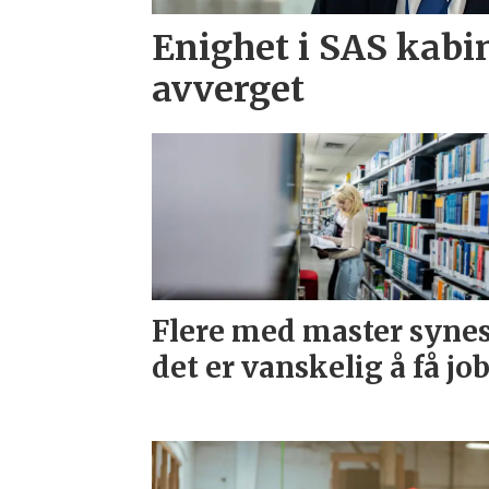
Enighet i SAS kabi
avverget
Flere med master syne
det er vanskelig å få jo