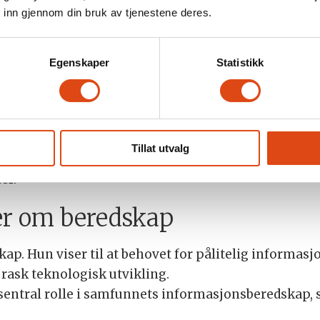
 inn gjennom din bruk av tjenestene deres.
ernregelverket. Parat Media mener måten GDPR prak
lobale plattformene.
Egenskaper
Statistikk
 innhente tydelig samtykke til databehandling, og a
e inntektsfall. Samtidig peker hun på at globale pla
 komplekse samtykkeløsninger, mens håndhevingen 
sesser.
Tillat utvalg
n se nærmere på hvordan GDPR praktiseres, med mål
er.
er om beredskap
ap. Hun viser til at behovet for pålitelig informasjo
rask teknologisk utvikling.
sentral rolle i samfunnets informasjonsberedskap, 