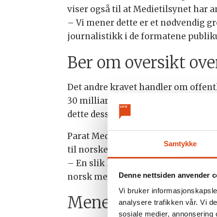
viser også til at Medietilsynet har a
– Vi mener dette er et nødvendig gre
journalistikk i de formatene publik
Ber om oversikt ove
Det andre kravet handler om offent
30 milliarder kroner i året, og at o
dette dessverre gjelder offentlige 
Parat Media mener det er et problem
Samtykke
til norske redaktørstyrte medier, o
– En slik kartlegging vil gi et fak
Denne nettsiden anvender c
norsk mediemangfold og norsk journ
Vi bruker informasjonskapsler
Mener reglene slår s
analysere trafikken vår. Vi 
sosiale medier, annonsering 