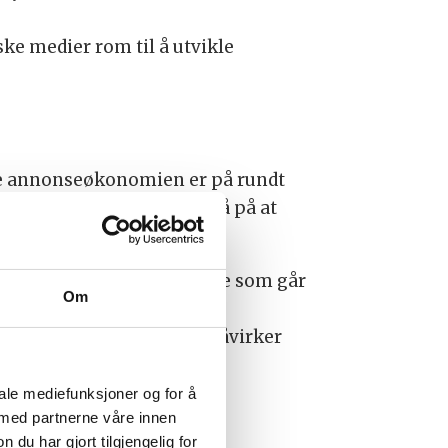
ske medier rom til å utvikle
ske annonseøkonomien er på rundt
giselskaper. Hun peker også på at
stor andel av disse midlene som går
Om
ntlige annonsebudsjetter påvirker
iale mediefunksjoner og for å
 med partnerne våre innen
u har gjort tilgjengelig for