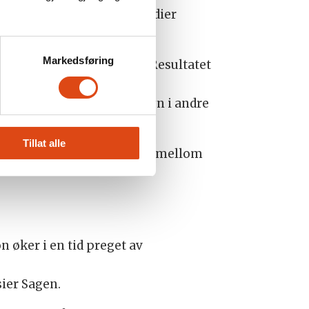
tiseres på, gir norske medier
Markedsføring
t mange brukere sier nei. Resultatet
ttformer kan støtte seg på
ofte skjer gjennom tilsyn i andre
Tillat alle
 om mer rettferdige vilkår mellom
n øker i en tid preget av
sier Sagen.