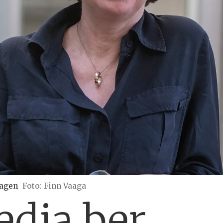
Sagen
Foto: Finn Vaaga
edia ber