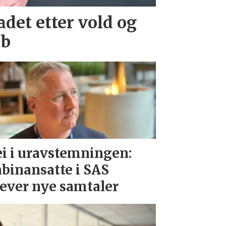
det etter vold og
bb
i i uravstemningen:
binansatte i SAS
ever nye samtaler