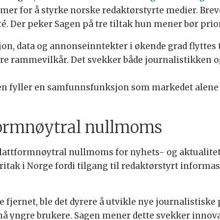
er for å styrke norske redaktørstyrte medier. Brevet
é. Der peker Sagen på tre tiltak hun mener bør prior
jon, data og annonseinntekter i økende grad flyttes 
 rammevilkår. Det svekker både journalistikken og 
Den fyller en samfunnsfunksjon som markedet alene i
tformnøytral nullmoms
plattformnøytral nullmoms for nyhets- og aktualitets
itak i Norge fordi tilgang til redaktørstyrt inform
 fjernet, ble det dyrere å utvikle nye journalistiske
 nå yngre brukere. Sagen mener dette svekker inno