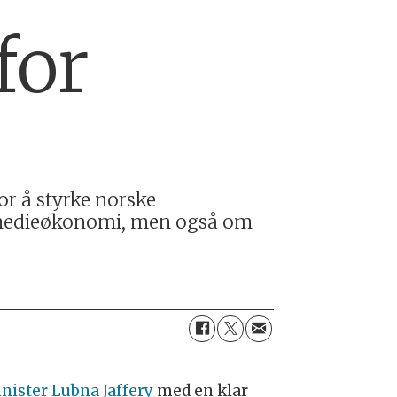
for
or å styrke norske
 medieøkonomi, men også om
inister Lubna Jaffery
med en klar