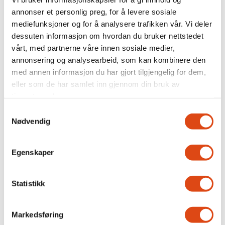
Enighet mellom Parat og
annonser et personlig preg, for å levere sosiale
mediefunksjoner og for å analysere trafikken vår. Vi deler
Virke: Unngår streik
dessuten informasjon om hvordan du bruker nettstedet
vårt, med partnerne våre innen sosiale medier,
annonsering og analysearbeid, som kan kombinere den
med annen informasjon du har gjort tilgjengelig for dem,
eller som de har samlet inn gjennom din bruk av
tjenestene deres.
Samtykkevalg
Nødvendig
Egenskaper
Parat og Virke mekler på
Statistikk
overtid
Markedsføring