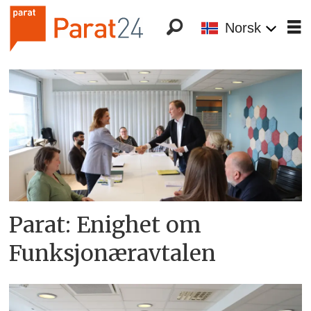
Norsk
Tag:
funksjonæravtalen
Parat: Enighet om
Funksjonæravtalen