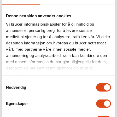
Denne nettsiden anvender cookies
Vi bruker informasjonskapsler for å gi innhold og
annonser et personlig preg, for å levere sosiale
mediefunksjoner og for å analysere trafikken vår. Vi deler
dessuten informasjon om hvordan du bruker nettstedet
vårt, med partnerne våre innen sosiale medier,
annonsering og analysearbeid, som kan kombinere den
med annen informasjon du har gjort tilgjengelig for dem,
Joakim Aadland: – Vi
eller som de har samlet inn gjennom din bruk av
tjenestene deres.
trenger et organisert
Samtykkevalg
kulturliv
Nødvendig
Egenskaper