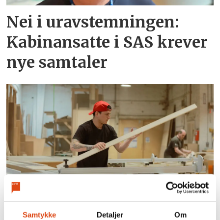
Nei i uravstemningen:
Kabinansatte i SAS krever
nye samtaler
Arbeidsgivere kan få fire
års lønnstilskudd for unge
Samtykke
Detaljer
Om