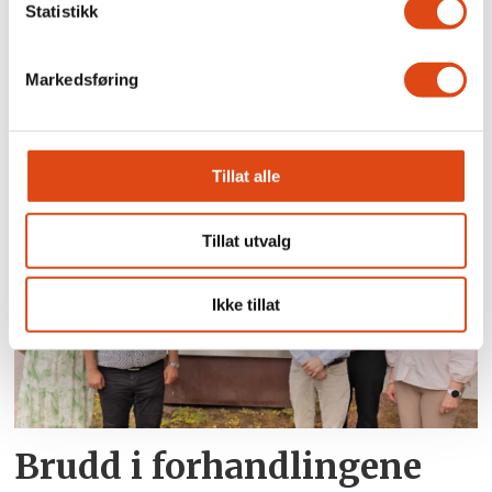
Statistikk
Markedsføring
På høygir gjennom natten
Tillat alle
Tillat utvalg
Ikke tillat
Brudd i forhandlingene