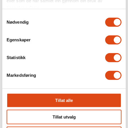
eller som de har samlet inn gjennom din bruk av
tjenestene deres.
Samtykkevalg
Nødvendig
Egenskaper
Statistikk
På høygir gjennom natten
Markedsføring
Tillat alle
Tillat utvalg