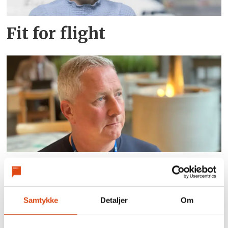
Fit for flight
Nei i uravstemningen:
Kabinansatte i SAS krever
Samtykke
Detaljer
Om
nye samtaler