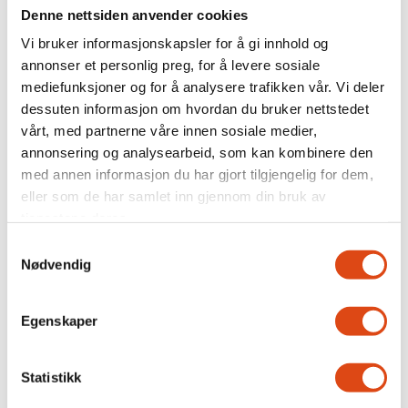
Denne nettsiden anvender cookies
Vi bruker informasjonskapsler for å gi innhold og
annonser et personlig preg, for å levere sosiale
mediefunksjoner og for å analysere trafikken vår. Vi deler
dessuten informasjon om hvordan du bruker nettstedet
vårt, med partnerne våre innen sosiale medier,
annonsering og analysearbeid, som kan kombinere den
med annen informasjon du har gjort tilgjengelig for dem,
eller som de har samlet inn gjennom din bruk av
Arbeidsgivere kan få fire
tjenestene deres.
års lønnstilskudd for unge
Samtykkevalg
Nødvendig
Egenskaper
Statistikk