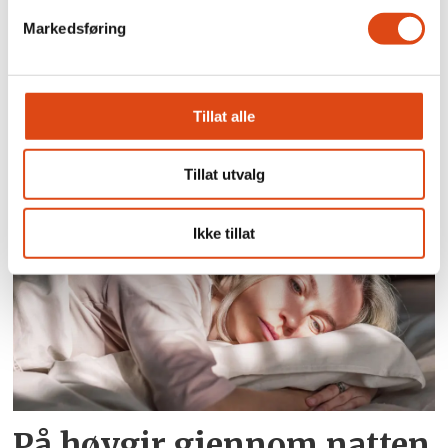
Markedsføring
Joakim Aadland: – Vi
Tillat alle
trenger et organisert
kulturliv
Tillat utvalg
Ikke tillat
På høygir gjennom natten