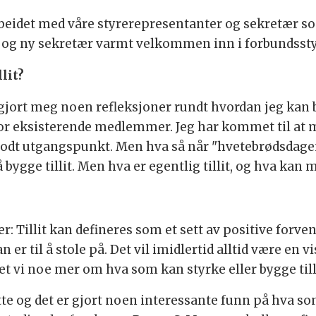
rbeidet med våre styrerepresentanter og sekretær so
 og ny sekretær varmt velkommen inn i forbundssty
lit?
gjort meg noen refleksjoner rundt hvordan jeg kan b
or eksisterende medlemmer. Jeg har kommet til at mye
et godt utgangspunkt. Men hva så når "hvetebrødsdagen
bygge tillit. Men hva er egentlig tillit, og hva kan m
: Tillit kan defineres som et sett av positive for
er til å stole på. Det vil imidlertid alltid være en v
t vi noe mer om hva som kan styrke eller bygge till
tte og det er gjort noen interessante funn på hva som