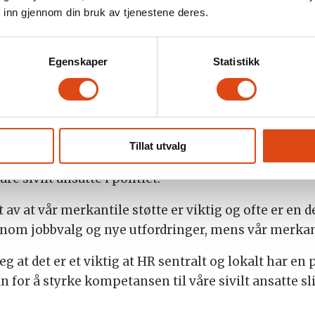
 inn gjennom din bruk av tjenestene deres.
edere vil dere ikke i meg finne en person som skri
v den heraldiske betydningen i det politimerket all
Egenskaper
Statistikk
men med arbeidsgiver har en oppgave å optimaliser
. Dette har jeg tro på at vi kan få til gjennom samhol
i politiet og spesielt sivilt ansatt bekymring. Politi
Tillat utvalg
nsieres og spesielt i takt med stadig større grad av d
re sivilt ansatte i politiet.
av at vår merkantile støtte er viktig og ofte er en 
 jobbvalg og nye utfordringer, mens vår merkanti
 at det er et viktig at HR sentralt og lokalt har en 
lan for å styrke kompetansen til våre sivilt ansatte 