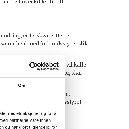
 tre hovedkilder til tillit:
endring, er ferskvare. Dette
t samarbeid med forbundsstyret slik
eg også opptatt av det jeg vil kalle
fordringene vi står ovenfor, skal
Om
 medlemmer er omtanke. Hvert
 til – sammen med forbundsstyret
iale mediefunksjoner og for å
 med partnerne våre innen
u har gjort tilgjengelig for