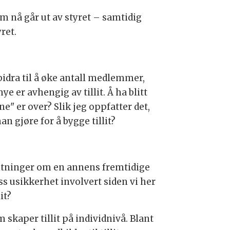
m nå går ut av styret – samtidig
ret.
idra til å øke antall medlemmer,
 er avhengig av tillit. Å ha blitt
e" er over? Slik jeg oppfatter det,
an gjøre for å bygge tillit?
ventninger om en annens fremtidige
iss usikkerhet involvert siden vi her
it?
 skaper tillit på individnivå. Blant