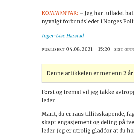
KOMMENTAR:
– Jeg har fulladet ba
nyvalgt forbundsleder i Norges Polit
Inger-Lise
Harstad
04.08.2021 - 15:20
PUBLISERT
SIST OP
Denne artikkelen er mer enn 2 å
Først og fremst vil jeg takke avtro
leder.
Marit, du er raus tillitsskapende, f
skapt engasjement og deling på tver
leder. Jeg er utrolig glad for at du h