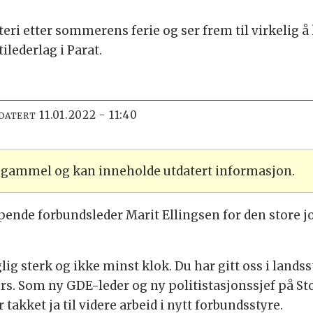
tteri etter sommerens ferie og ser frem til virkelig 
ilederlag i Parat.
11.01.2022 - 11:40
PDATERT
r gammel og kan inneholde utdatert informasjon.
ppende forbundsleder Marit Ellingsen for den store jo
aglig sterk og ikke minst klok. Du har gitt oss i land
s. Som ny GDE-leder og ny politistasjonssjef på Sto
ar takket ja til videre arbeid i nytt forbundsstyre.