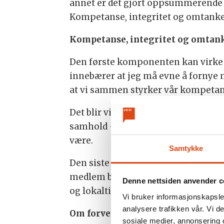
annet er det gjort oppsummerende stu
Kompetanse, integritet og omtanke
Kompetanse, integritet og omtan
Den første komponenten kan virke op
innebærer at jeg må evne å fornye m
at vi sammen styrker vår kompetan
Det blir videre avgjørende å beholde 
samhold – nemlig at vi innad i forb
være.
Samtykke
Den siste og muligens viktigste sa
medlem betyr noe og det er for meg
Denne nettsiden anvender c
og lokaltillitsvalgte – å vise omtan
Vi bruker informasjonskapsler
analysere trafikken vår. Vi 
Om forventninger
sosiale medier, annonsering 