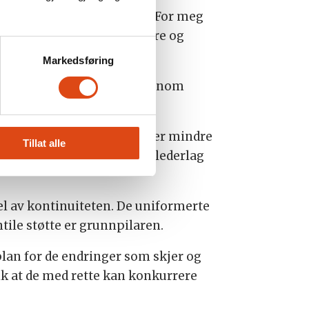
ker høyest og klager mest. For meg
e uniformerte bærer på høyre og
Markedsføring
e de gode løsninger vi gjennom
d, samarbeid og tillit.
distriktene har i større eller mindre
Tillat alle
igitalisering. Norges Politilederlag
del av kontinuiteten. De uniformerte
le støtte er grunnpilaren.
plan for de endringer som skjer og
slik at de med rette kan konkurrere