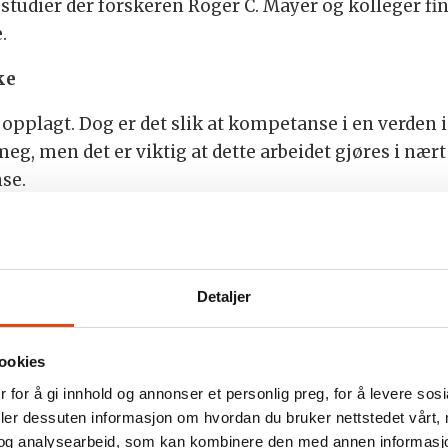
dier der forskeren Roger C. Mayer og kolleger finner
.
ke
plagt. Dog er det slik at kompetanse i en verden i 
eg, men det er viktig at dette arbeidet gjøres i nær
se.
integritet – holde ord og gjøre det man sier. Her er j
undsstyret er omforente om hva løsningene på de ut
Detaljer
ken for å bygge tillit og ikke minst rekruttere nye
 åpenbart at det er av dere, medlemmer, jeg er satt
ookies
ke og finne de beste løsninger.
 for å gi innhold og annonser et personlig preg, for å levere sos
deler dessuten informasjon om hvordan du bruker nettstedet vårt,
og analysearbeid, som kan kombinere den med annen informasjon d