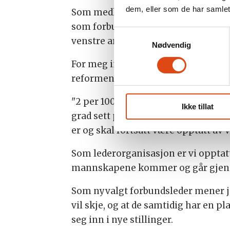
dem, eller som de har samlet
Som medlem av en fagforening for l
som forbundsleder er jeg opptatt a
Samtykkevalg
venstre arm: EN FOLKETS TJENER.
Nødvendig
For meg innebærer dette at vi sam
reformen har fått – til folkets beste
"2 per 1000" har gikk mange ansatte 
Ikke tillat
grad sett på hvordan dette skal fina
er og skal fortsatt være opptatt av vå
Som lederorganisasjon er vi opptatt 
mannskapene kommer og går gjennom
Som nyvalgt forbundsleder mener jeg
vil skje, og at de samtidig har en p
seg inn i nye stillinger.