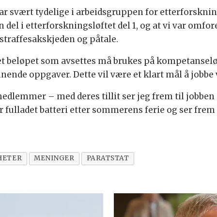
 svært tydelige i arbeidsgruppen for etterforsknings
in del i etterforskningsløftet del 1, og at vi var omfor
 i straffesakskjeden og påtale.
 det beløpet som avsettes må brukes på kompetanselø
ende oppgaver. Dette vil være et klart mål å jobbe
lemmer – med deres tillit ser jeg frem til jobben
r fulladet batteri etter sommerens ferie og ser frem
HETER
MENINGER
PARATSTAT