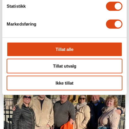
Statistikk
Markedsføring
Enighet i hotell og
Tillat alle
restaurant-meklingen
Tillat utvalg
Ikke tillat