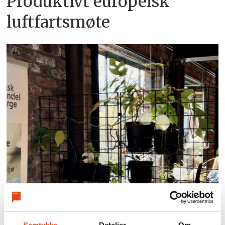
Produktivt europeisk
luftfartsmøte
Samtykke
Detaljer
Om