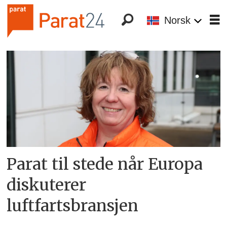
Norsk
Tag:
anneli
nyberg
Parat til stede når Europa
diskuterer
luftfartsbransjen