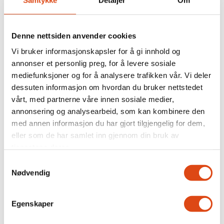
Denne nettsiden anvender cookies
Vi bruker informasjonskapsler for å gi innhold og
Etisk handel Norge: –
annonser et personlig preg, for å levere sosiale
mediefunksjoner og for å analysere trafikken vår. Vi deler
Arbeidstakere og
dessuten informasjon om hvordan du bruker nettstedet
vårt, med partnerne våre innen sosiale medier,
demokrati er nøkkelen til
annonsering og analysearbeid, som kan kombinere den
med annen informasjon du har gjort tilgjengelig for dem,
bærekraft
eller som de har samlet inn gjennom din bruk av
tjenestene deres.
Samtykkevalg
Nødvendig
Egenskaper