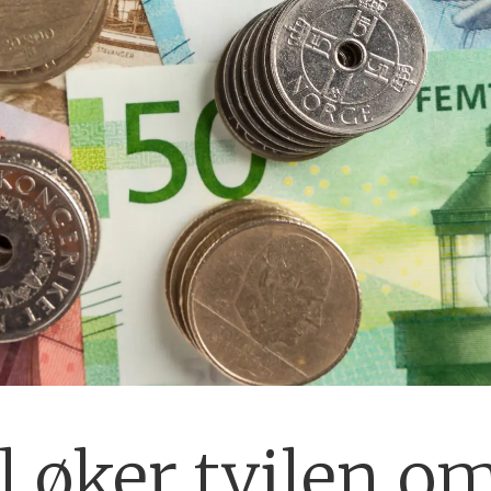
l øker tvilen o