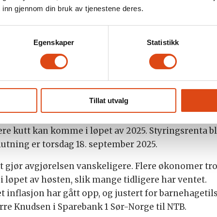
 inn gjennom din bruk av tjenestene deres.
ekke prisveksten opp i august.
Egenskaper
Statistikk
n
 Norge de siste månedene ligner nabolandene våre, o
av råvarepriser og energi. Tallgrunnlaget for inflas
Tillat utvalg
ere kutt kan komme i løpet av 2025. Styringsrenta ble
lutning er torsdag 18. september 2025.
 gjør avgjørelsen vanskeligere. Flere økonomer tro
 i løpet av høsten, slik mange tidligere har ventet.
t inflasjon har gått opp, og justert for barnehageti
yrre Knudsen i Sparebank 1 Sør-Norge til NTB.