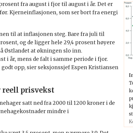
prosent fra august i fjor til august i år. Det er
ager satt ned, noe som dempet KPI. Uten dette kutt
ør. Kjerneinflasjonen, som ser bort fra energi
.
ensommeren, mens alkoholfrie drikkevarer steg uva
 til at inflasjonen steg. Bare fra juli til
t.
osent, og de ligger hele 29,4 prosent høyere
 på Østlandet at økningen slo inn.
ner våre nordiske naboland, og at mye av prispresset
st i år, mens de falt i samme periode i fjor.
godt opp, sier seksjonssjef Espen Kristiansen
 4,25 prosent og tar ny beslutning 18. september. Et
I
nnsynlig.
T
reell prisvekst
k
I-verktøy, men kvalitetsikret av en journalist.
p
nehager satt ned fra 2000 til 1200 kroner i de
k
rnehagekostnader mindre i
st
K
ikke vært 3,5 prosent, men nærmere 3,9. Det