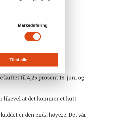
Markedsføring
g at mye av utviklingen er
jonen er fra SSB.
Tillat alle
 kuttet til 4,25 prosent 18. juni og
r likevel at det kommer et kutt
lskuddet er den enda høyere. Det sår