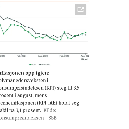
et ville prisveksten vært nærmere
nlig nok videre. Også klær og
 drives av råvarepriser og energi
t kutt er fortsatt ventet, men
nflasjonen opp igjen:
olvmånedersveksten i
onsumprisindeksen (KPI) steg til 3,5
rosent i august, mens
jerneinflasjonen (KPI-JAE) holdt seg
abil på 3,1 prosent.
Kilde:
onsumprisindeksen - SSB