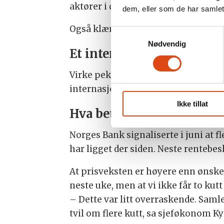
aktører i dagligvaremarkedet.
dem, eller som de har samlet
Også klær og kjøretøy bidro til å tr
Samtykkevalg
Nødvendig
Et internasjonalt fenome
Virke peker på at prisutviklingen i
internasjonalt drevet – blant annet 
Ikke tillat
Hva betyr dette for renta?
Norges Bank signaliserte i juni at fl
har ligget der siden. Neste rentebes
At prisveksten er høyere enn ønsket
neste uke, men at vi ikke får to kutt
– Dette var litt overraskende. Samle
tvil om flere kutt, sa sjeføkonom K