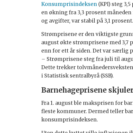
Konsumprisindeksen
(KPI) steg 3,5 
Samtidig ble maksprisen i barneh
en økning fra 3,3 prosent måneden f
3,9 prosent.
og avgifter, var stabil på 3,1 prosent
Matprisene falt som normalt på s
Strømprisene er den viktigste grunnen
kjøretøy bidro til høyere prisveks
august økte strømprisene med 3,7 pr
enn for ett år siden. Det var særlig
Virke peker på at utviklingen lig
– Strømprisene steg fra juli til augu
internasjonalt.
Dette trekker tolvmånedersveksten 
Norges Bank har styringsrenten på
i Statistisk sentralbyrå (SSB).
flere kutt i høst virker mindre sa
Barnehageprisene skjuler 
Oppsummeringen er generert av et K
Fra 1. august ble maksprisen for bar
fleste kommuner. Dermed teller ba
konsumprisindeksen.
Uten dette kuttet ville inflasjonen 