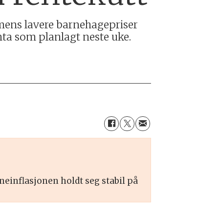
 mens lavere barnehagepriser
nta som planlagt neste uke.
rneinflasjonen holdt seg stabil på
en til at inflasjonen gikk opp.