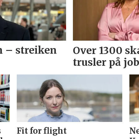
n – streiken
Over 1300 ska
trusler på jo
s
Fit for flight
Ne