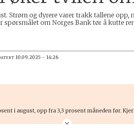
ust. Strøm og dyrere varer trakk tallene opp,
 er spørsmålet om Norges Bank tør å kutte re
10.09.2025 - 14:26
DATERT
rosent i august, opp fra 3,3 prosent måneden før. Kje
,4 prosent høyere nivå enn i fjor. Det var hovedårsak