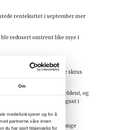
ventede rentekuttet i september mer
 ble redusert omtrent like mye i
meren, fordi prisene gjerne skrus
d til 4,7 prosent.
Om
 SSB peker på at dette er sjeldent, og
0,9 prosent høyere enn i august i
iale mediefunksjoner og for å
e normalt tilbudskampanjer i
 med partnerne våre innen
Virke, som representerer mange
u har gjort tilgjengelig for