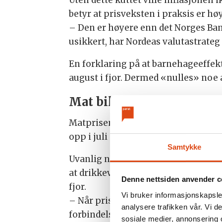
betyr at prisveksten i praksis er hø
– Den er høyere enn det Norges Bank
usikkert, har Nordeas valutastrateg
En forklaring på at barnehageeffekt
august i fjor. Dermed «nulles» noe 
Mat billigere – drikke og
Matprisene gikk ned med 2 prosent f
opp i juli og ned igjen i august. D
Samtykke
Uvanlig nok steg prisene på alkoholfr
at drikkevarene dermed bidro til å l
Denne nettsiden anvender c
fjor.
Vi bruker informasjonskapsler
– Når prisene gikk noe ned fra juli t
analysere trafikken vår. Vi 
forbindelse med skolestart, sier Be
sosiale medier, annonsering 