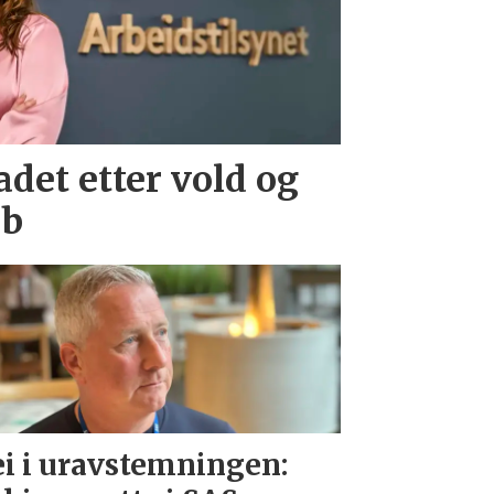
det etter vold og
bb
i i uravstemningen: