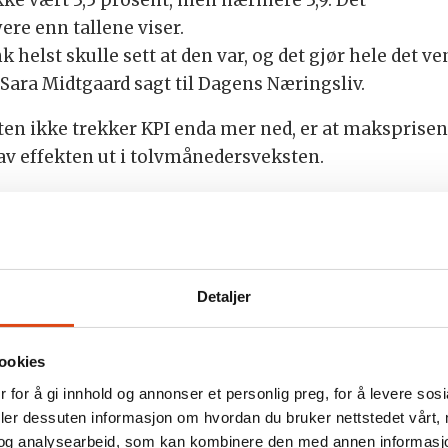
yere enn tallene viser.
 helst skulle sett at den var, og det gjør hele det 
 Sara Midtgaard sagt til Dagens Næringsliv.
en ikke trekker KPI enda mer ned, er at maksprisen
av effekten ut i tolvmånedersveksten.
 klær dyrere
ra juli til august. Dette er helt normalt på sensom
ermed trekker matvareprisene tolvmånedersveksten ne
Detaljer
ie drikkevarer videre i august, etter å ha økt i juli.
øfte inflasjonen. Samlet var prisene på slike varer 1
ookies
 for å gi innhold og annonser et personlig preg, for å levere sos
il august, slik vi har sett tidligere år, skyldes dett
deler dessuten informasjon om hvordan du bruker nettstedet vårt,
ndik Solum Whist, bransjedirektør for dagligvare i 
og analysearbeid, som kan kombinere den med annen informasjon d