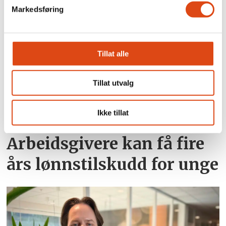
nye samtaler
Markedsføring
Tillat alle
Tillat utvalg
Ikke tillat
Arbeidsgivere kan få fire
års lønnstilskudd for unge