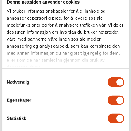
Denne nettsiden anvender cookies
Vi bruker informasjonskapsler for å gi innhold og
annonser et personlig preg, for å levere sosiale
mediefunksjoner og for å analysere trafikken vår. Vi deler
Fit for flight
dessuten informasjon om hvordan du bruker nettstedet
vårt, med partnerne våre innen sosiale medier,
annonsering og analysearbeid, som kan kombinere den
med annen informasjon du har gjort tilgjengelig for dem,
eller som de har samlet inn gjennom din bruk av
tjenestene deres.
Samtykkevalg
Nødvendig
Egenskaper
Nei i uravstemningen:
Statistikk
Kabinansatte i SAS krever