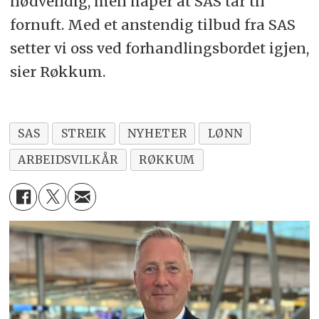
nødvendig, men håper at SAS tar til
fornuft. Med et anstendig tilbud fra SAS
setter vi oss ved forhandlingsbordet igjen,
sier Røkkum.
SAS
STREIK
NYHETER
LØNN
ARBEIDSVILKÅR
RØKKUM