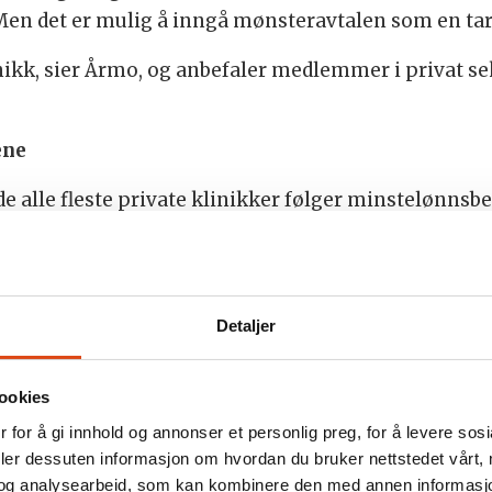
Men det er mulig å inngå mønsteravtalen som en tari
ikk, sier Årmo, og anbefaler medlemmer i privat sek
ene
 de alle fleste private klinikker følger minstelønn
 avtalen som ikke alle følger, blant annet er det f
 ferieuken. Hvis avalen inngås som tariffavtale, er 
Detaljer
ookies
 for å gi innhold og annonser et personlig preg, for å levere sos
deler dessuten informasjon om hvordan du bruker nettstedet vårt,
og analysearbeid, som kan kombinere den med annen informasjon d