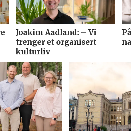
re
Joakim Aadland: – Vi
På
trenger et organisert
na
kulturliv