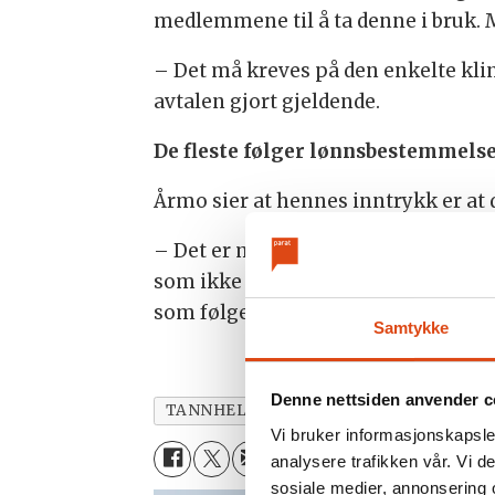
medlemmene til å ta denne i bruk. 
– Det må kreves på den enkelte klin
avtalen gjort gjeldende.
De fleste følger lønnsbestemmels
Årmo sier at hennes inntrykk er at
– Det er mange andre bestemmelser i
som ikke har den femte tariffestede
som følger med, sier Årmo.
Samtykke
Denne nettsiden anvender c
TANNHELSE
NYHETER
TARIFF
Vi bruker informasjonskapsler
analysere trafikken vår. Vi 
sosiale medier, annonsering 