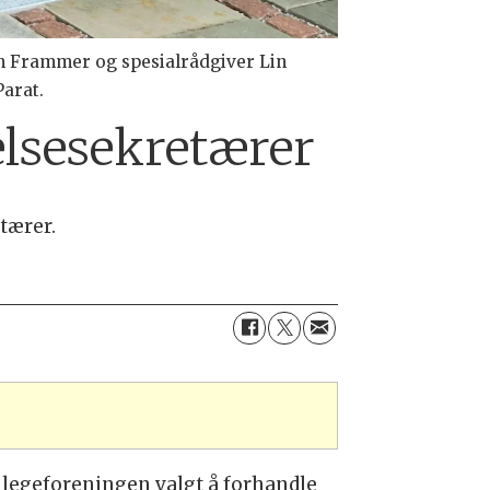
hn Frammer og spesialrådgiver Lin
arat.
elsesekretærer
tærer.
legeforeningen valgt å forhandle