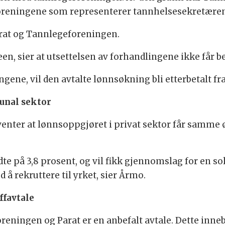
foreningene som representerer tannhelsesekretære
rat og Tannlegeforeningen.
veen, sier at utsettelsen av forhandlingene ikke får 
gene, vil den avtalte lønnsøkning bli etterbetalt fra
unal sektor
venter at lønnsoppgjøret i privat sektor får sam
e på 3,8 prosent, og vil fikk gjennomslag for en s
d å rekruttere til yrket, sier Årmo.
ffavtale
ningen og Parat er en anbefalt avtale. Dette inne