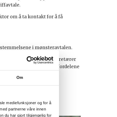
ffavtale.
tor om å ta kontakt for å få
sbestemmelsene i mønsteravtalen.
ortsatt en del tannhelsesekretærer
den femte ferieuken en av fordelene
Om
iale mediefunksjoner og for å
 med partnerne våre innen
u har gjort tilgjengelig for