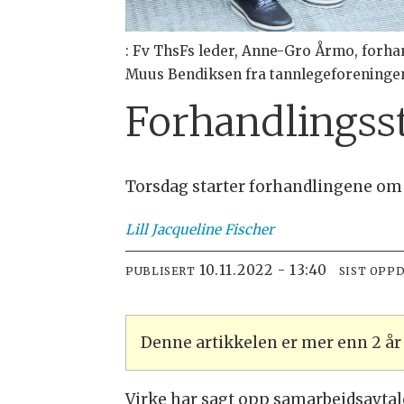
: Fv ThsFs leder, Anne-Gro Årmo, forha
Muus Bendiksen fra tannlegeforeningen,
Forhandlingsst
Torsdag starter forhandlingene om 
Lill Jacqueline
Fischer
10.11.2022 - 13:40
PUBLISERT
SIST OPP
Denne artikkelen er mer enn 2 å
Virke har sagt opp samarbeidsavta