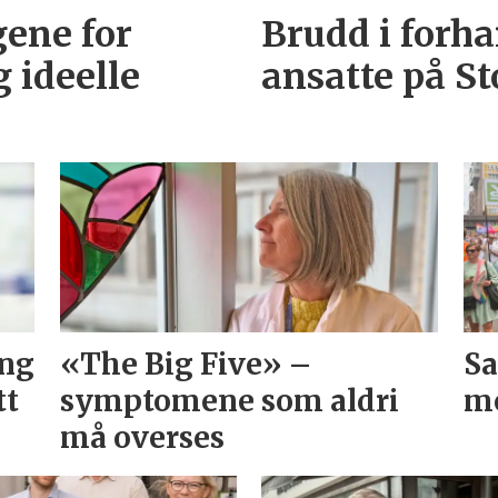
gene for
Brudd i forh
 ideelle
ansatte på St
ing
«The Big Five» –
Sa
tt
symptomene som aldri
me
må overses