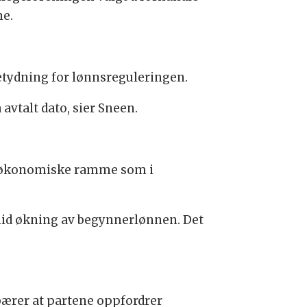
ne.
betydning for lønnsreguleringen.
 avtalt dato, sier Sneen.
me økonomiske ramme som i
olid økning av begynnerlønnen. Det
bærer at partene oppfordrer