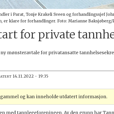
ndler i Parat, Tonje Krakeli Sveen og forhandlingssjef Jo
 er klare for forhandlinger. Foto: Marianne Baksjøberg/P
art for private tannh
ny mønsteravtale for privatansatte tannhelsesekre
14.11.2022 - 19:35
DATERT
r gammel og kan inneholde utdatert informasjon.
len med tannlegeforeningen. Av den grunn har Tann