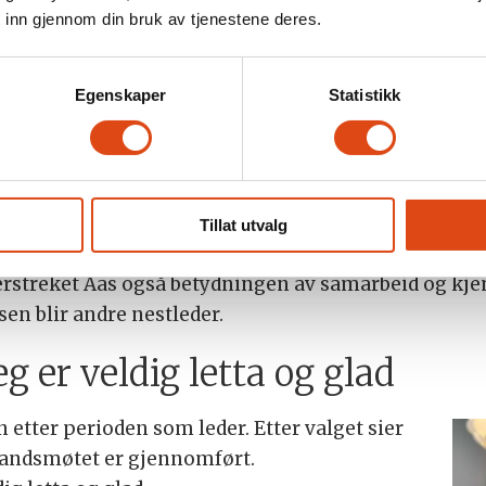
 inn gjennom din bruk av tjenestene deres.
V
 men gjennomarbeidet
vordan hun ønsker å lede. Hun framhevet at
Egenskaper
Statistikk
ære ryddig i argumentasjonen, samtidig som
e kamper som er verdt å ta», men som også
Tillat utvalg
for å unngå unødige konflikter.
erstreket Aas også betydningen av samarbeid og kjem
en blir andre nestleder.
g er veldig letta og glad
tter perioden som leder. Etter valget sier
 landsmøtet er gjennomført.