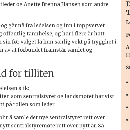
D
stleder og Anette Brenna Hansen som andre
L
, og går nå fra ledelsen og inn i toppvervet.
offentlig tannhelse, og har i flere år hatt
F
n sin før valget la hun særlig vekt på trygghet i
A
n av at forbundet framstår samlet og
H
S
d for tilliten
ølelsen slik:
illiten som sentralstyret og landsmøtet har vist
tt på rollen som leder.
blir å samle det nye sentralstyret rett over
i nytt sentralstyremøte rett over nytt år. Så