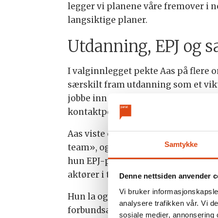
legger vi planene våre fremover i n
langsiktige planer.
Utdanning, EPJ og 
I valginnlegget pekte Aas på flere 
særskilt fram utdanning som et vik
jobbe inn mot nødvendige instanser
kontaktpersoner og politikere.
Aas viste også til at hun ønsker en 
Samtykke
team», og at ThsF må stå på for å få
hun EPJ-prosjektet og samarbeid so
aktører i tannhelsetjenesten og i
Denne nettsiden anvender c
Vi bruker informasjonskapsler
Hun la også vekt på å binde tettere
analysere trafikken vår. Vi 
forbundsarbeidet.
sosiale medier, annonsering 