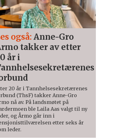
es også:
Anne-Gro
rmo takker av etter
0 år i
annhelsesekretærenes
orbund
tter 20 år i Tannhelsesekretærenes
orbund (ThsF) takker Anne-Gro
rmo nå av. På landsmøtet på
ardermoen ble Laila Aas valgt til ny
eder, og Årmo går inn i
ensjonisttilværelsen etter seks år
om leder.