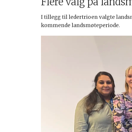
Flere valg på lands
I tillegg til ledertrioen valgte l
kommende landsmøteperiode.