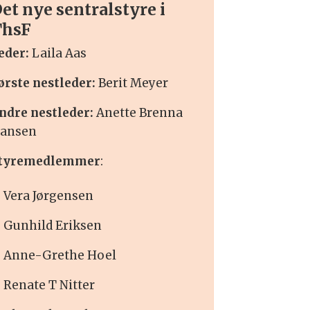
et nye sentralstyre i
ThsF
eder:
Laila Aas
ørste nestleder:
Berit Meyer
ndre nestleder:
Anette Brenna
ansen
tyremedlemmer
:
Vera Jørgensen
Gunhild Eriksen
Anne-Grethe Hoel
Renate T Nitter