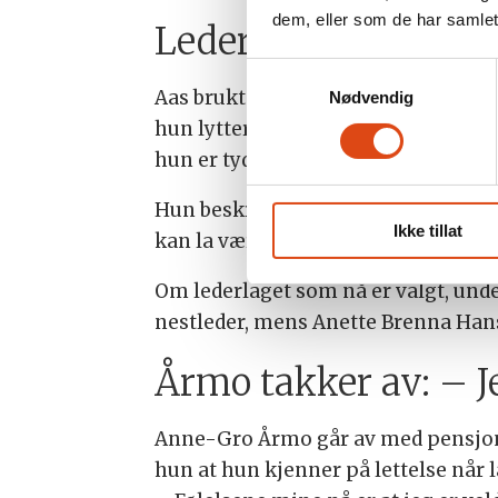
dem, eller som de har samlet
Lederstil: tydelig,
Samtykkevalg
Aas brukte også tid på å beskrive h
Nødvendig
hun lytter, forbereder seg og vil v
hun er tydelig når det trengs.
Hun beskrev seg som en som «tar d
Ikke tillat
kan la være å gå inn i en diskusjon 
Om lederlaget som nå er valgt, und
nestleder, mens Anette Brenna Hans
Årmo takker av: – Je
Anne-Gro Årmo går av med pensjon e
hun at hun kjenner på lettelse når