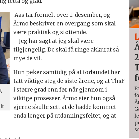
ig letta og glad.
Aas tar formelt over 1. desember, og
Årmo beskriver en overgang som skal
være praktisk og støttende.
L
– Jeg har sagt at jeg skal være
Å
tilgjengelig. De skal få ringe akkurat så
2
mye de vil.
T
Hun peker samtidig på at forbundet har
f
tatt viktige steg de siste årene, og at ThsF
E
i større grad enn før når gjennom i
g
f
viktige prosesser. Årmo sier hun også
Å
lt
gjerne skulle sett at de hadde kommet
G
enda lenger på utdanningsfeltet, og at
l
p
s