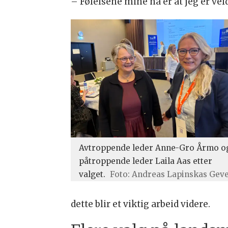
– Følelsene mine nå er at jeg er veld
Avtroppende leder Anne-Gro Årmo o
påtroppende leder Laila Aas etter
valget.
Foto: Andreas Lapinskas Geve
dette blir et viktig arbeid videre.