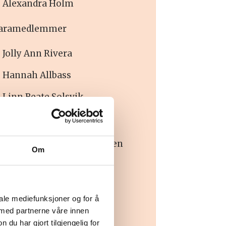
Alexandra Holm
aramedlemmer
Jolly Ann Rivera
Hannah Allbass
Linn Beate Solsvik
algkomité
eder
: Siv Hanne Guttormsen
Om
edlemmer:
Therese Eikemo Løchen
iale mediefunksjoner og for å
 med partnerne våre innen
Anne-Gro Årmo
u har gjort tilgjengelig for