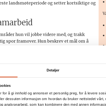
este landsmøteperiode og setter kortsiktige og
V
samarbeid
områder hun vil jobbe videre med, og trakk
tig spor framover. Hun beskrev et mål om å
 i departementet og finne riktige
V
retning der utdanningen i større grad skjer «i
L
Detaljer
 til endring. I samme del av innlegget løftet
M
m sentrale saker videre, både med andre
 nordisk sammenheng.
ookies
 for å gi innhold og annonser et personlig preg, for å levere sos
 sammen privat og offentlig sektor i
deler dessuten informasjon om hvordan du bruker nettstedet vårt,
og analysearbeid, som kan kombinere den med annen informasjon d