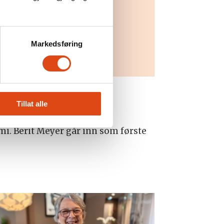
aramedlemmer:
Karina Holm Johansen
Markedsføring
Britt Jorunn Selnes
Tillat alle
i. Berit Meyer går inn som første