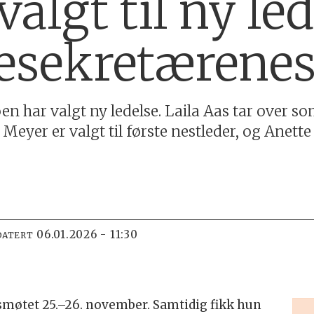
valgt til ny led
esekretærene
 har valgt ny ledelse. Laila Aas tar over s
Meyer er valgt til første nestleder, og Anett
06.01.2026 - 11:30
DATERT
ndsmøtet 25.–26. november. Samtidig fikk hun