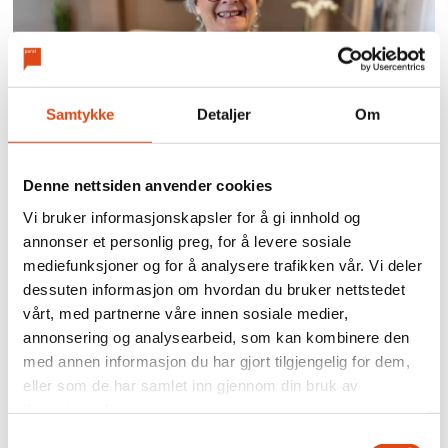
Samtykke
Detaljer
Om
Anne-Gro Årmo takker av
Denne nettsiden anvender cookies
etter 20 år i
Vi bruker informasjonskapsler for å gi innhold og
Tannhelsesekretærenes
annonser et personlig preg, for å levere sosiale
mediefunksjoner og for å analysere trafikken vår. Vi deler
Forbund
dessuten informasjon om hvordan du bruker nettstedet
vårt, med partnerne våre innen sosiale medier,
annonsering og analysearbeid, som kan kombinere den
med annen informasjon du har gjort tilgjengelig for dem,
eller som de har samlet inn gjennom din bruk av
tjenestene deres.
Samtykkevalg