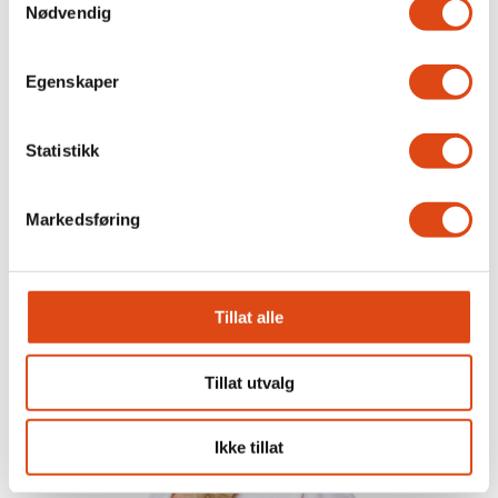
Nødvendig
Egenskaper
Laila Aas valgt til ny leder i
Statistikk
Tannhelsesekretærenes
Forbund
Markedsføring
Tillat alle
Tillat utvalg
Ikke tillat