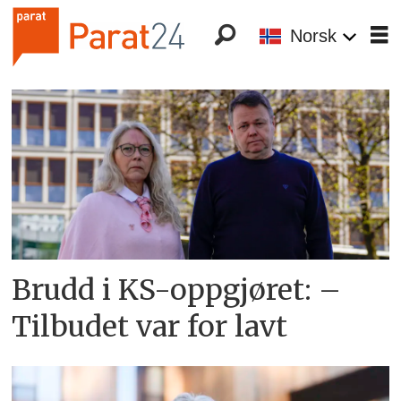
Norsk
Tag:
laila
aas
Brudd i KS-oppgjøret: –
Tilbudet var for lavt