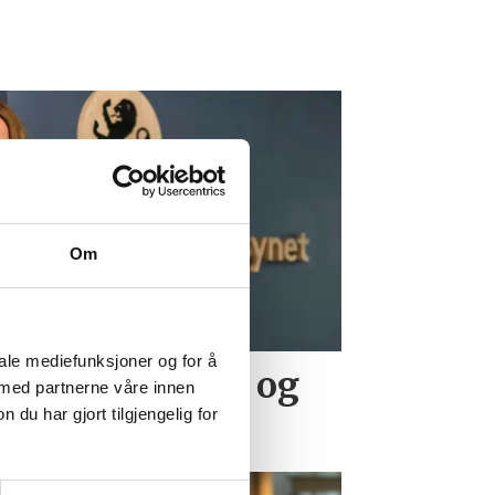
Om
iale mediefunksjoner og for å
det etter vold og
 med partnerne våre innen
u har gjort tilgjengelig for
bb