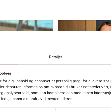
Detaljer
ookies
 for å gi innhold og annonser et personlig preg, for å levere sos
n – streiken
Over 1300 ska
deler dessuten informasjon om hvordan du bruker nettstedet vårt,
og analysearbeid, som kan kombinere den med annen informasjon d
trusler på jo
 inn gjennom din bruk av tjenestene deres.