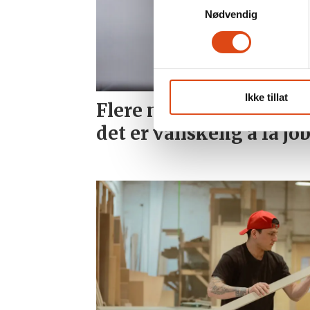
Nødvendig
Ikke tillat
Flere med master syne
det er vanskelig å få jo