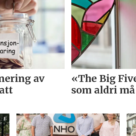
inering av
«The Big Fi
att
som aldri må