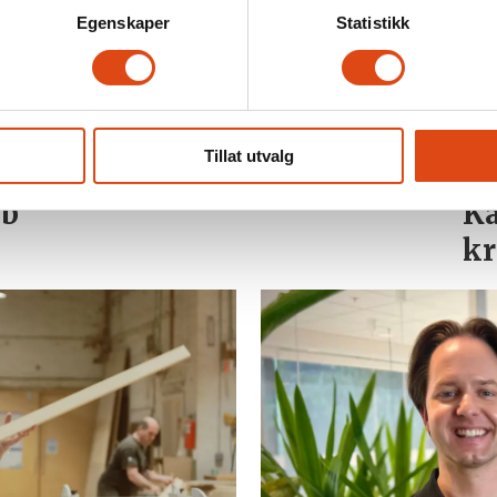
Egenskaper
Statistikk
Tillat utvalg
s
Fit for flight
Ne
bb
Ka
kr