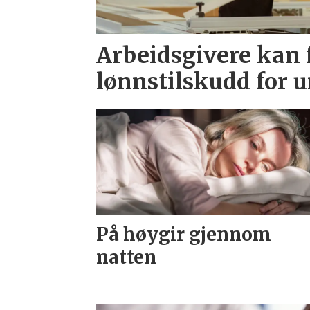
Arbeidsgivere kan f
lønnstilskudd for 
På høygir gjennom
natten