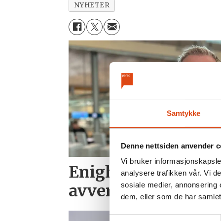
NYHETER
Samtykke
Denne nettsiden anvender c
Vi bruker informasjonskapsler
Enighet i SAS kabi
analysere trafikken vår. Vi 
sosiale medier, annonsering 
avverget
dem, eller som de har samlet
Samtykkevalg