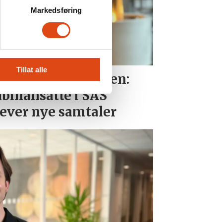
Markedsføring
Tillat alle
i i uravstemningen:
binansatte i SAS
ever nye samtaler