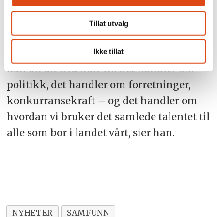
fire år gammel.
Tillat utvalg
– Jeg håper å se en verden hvor det er
helt åpenbart for datteren min at hun
Ikke tillat
kan bli alt hva hun vil. Det handler om
politikk, det handler om forretninger,
konkurransekraft – og det handler om
hvordan vi bruker det samlede talentet til
alle som bor i landet vårt, sier han.
NYHETER
SAMFUNN