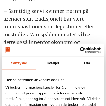
– Samtidig ser vi kvinner tre inn på
arenaer som tradisjonelt har vært
mannsbastioner som legestudier eller
jusstudier. Min spådom er at vi vil se
dette også innenfor økonomi og
teknologi, sier han.
Røe Isaksen sier at om man skal tenke på
Samtykke
Detaljer
Om
bærekraft og langsiktig
konkuranseevne, da må man legge til
Denne nettsiden anvender cookies
rette for å rekruttere fra hele
Vi bruker informasjonskapsler for å gi innhold og
befolkningen – og ikke bare blant
annonser et personlig preg, for å levere sosiale
mediefunksjoner og for å analysere trafikken vår. Vi deler
halvparten av talentene, som man jo gjør
dessuten informasjon om hvordan du bruker nettstedet