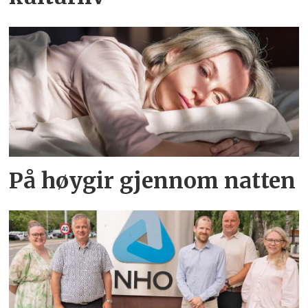
På høygir gjennom natten