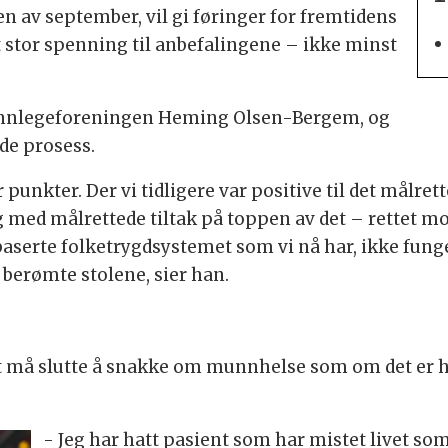
av september, vil gi føringer for fremtidens
t stor spenning til anbefalingene – ikke minst
 Tannlegeforeningen Heming Olsen-Bergem, og
nde prosess.
 punkter. Der vi tidligere var positive til det målre
g med målrettede tiltak på toppen av det – rettet m
baserte folketrygdsystemet som vi nå har, ikke funge
 berømte stolene, sier han.
å slutte å snakke om munnhelse som om det er hel
- Jeg har hatt pasient som har mistet livet som