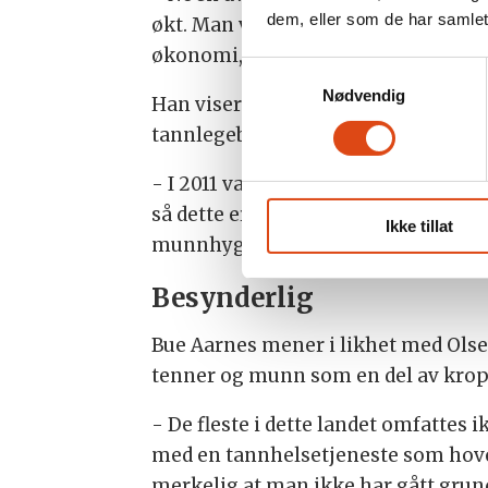
dem, eller som de har samlet
økt. Man vet at dette er pasienter 
økonomi, sier Bue Aarnes.
Samtykkevalg
Nødvendig
Han viser til nye SSB-tall, der 329
tannlegebesøk fordi de ikke har råd
- I 2011 var det 200 000 færre som o
så dette er en alarmerende økning. 
Ikke tillat
munnhygienens del, men for helsen 
Besynderlig
Bue Aarnes mener i likhet med Olse
tenner og munn som en del av krop
- De fleste i dette landet omfattes
med en tannhelsetjeneste som hoved
merkelig at man ikke har gått grundig