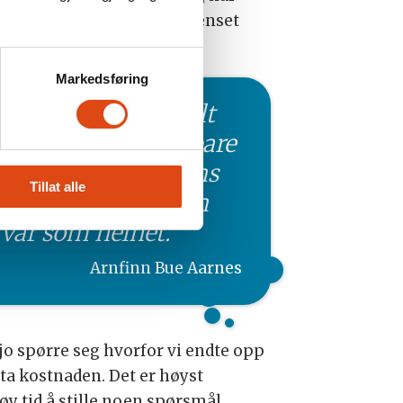
g som har en relativt begrenset
Markedsføring
Tannhelse er helt
essensielt – ikke bare
for munnhygienens
Tillat alle
del, men for helsen
vår som helhet.
Arnfinn Bue Aarnes
jo spørre seg hvorfor vi endte opp
ta kostnaden. Det er høyst
høy tid å stille noen spørsmål.