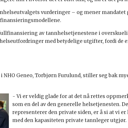
nnhelseutvalgets vurderinger – og mener mandatet g
t finansieringsmodellene.
n fullfinansiering av tannhelsetjenestene i overskuel
nhelseutfordringer med betydelige utgifter, fordi de
 i NHO Geneo, Torbjørn Furulund, stiller seg bak mye
- Vi er veldig glade for at det nå rettes oppm
som en del av den generelle helsetjenesten. De
representerer den private siden, er å si at vi er
med den kapasiteten private tannleger utgjør.