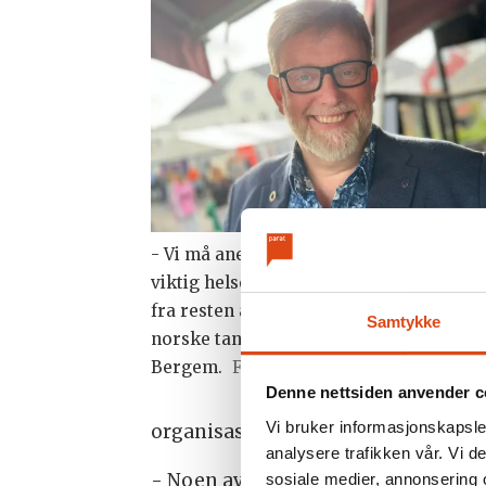
- Vi må anerkjenne at munn og tenner e
viktig helseområde som ikke er løsreve
fra resten av kroppen, sier president i 
Samtykke
norske tannlegeforening, Heming Olse
Bergem.
Foto: Veronica Karlsen
Denne nettsiden anvender c
Vi bruker informasjonskapsler
organisasjoner av funksjonshemme
analysere trafikken vår. Vi 
- Noen av medlemmene våre har ref
sosiale medier, annonsering 