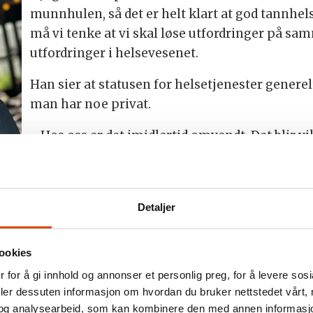
munnhulen, så det er helt klart at god tannhels
må vi tenke at vi skal løse utfordringer på sa
utfordringer i helsevesenet.
Han sier at statusen for helsetjenester generel
man har noe privat.
- Hos oss er det imidlertid omvendt. Det blir v
det beste fra begge leirene, framholder han.
r et
t
Et stort gap
Den
Detaljer
Fagrådgiver i Funksjonshemmedes fellesorgani
n-
er spent på hva som ligger i rapporten. Med 
ookies
mer enn 400 000 medlemmer er FFO landets st
 for å gi innhold og annonser et personlig preg, for å levere sos
de og kronisk syke.
deler dessuten informasjon om hvordan du bruker nettstedet vårt,
usjonsordninger, men gapet mellom refusjonstakst
og analysearbeid, som kan kombinere den med annen informasjon d