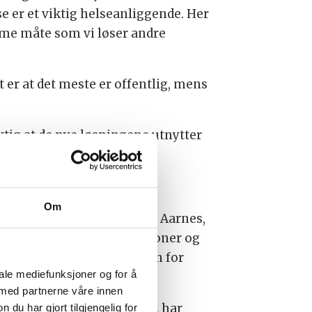
e er et viktig helseanliggende. Her
mme måte som vi løser andre
t er at det meste er offentlig, mens
iktig at de nye løsningene utnytter
Om
sasjon (FFO), Arnfinn Bue Aarnes,
sine 88 medlemsorganisasjoner og
ørste paraplyorganisasjon for
iale mediefunksjoner og for å
 med partnerne våre innen
ene, og tannlegenes pris, har
u har gjort tilgjengelig for