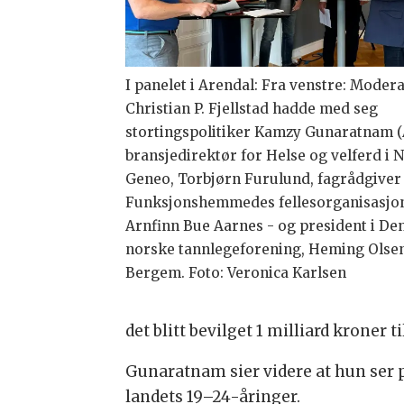
I panelet i Arendal: Fra venstre: Moder
Christian P. Fjellstad hadde med seg
stortingspolitiker Kamzy Gunaratnam (
bransjedirektør for Helse og velferd i
Geneo, Torbjørn Furulund, fagrådgiver 
Funksjonshemmedes fellesorganisasjo
Arnfinn Bue Aarnes - og president i De
norske tannlegeforening, Heming Olse
Bergem. Foto: Veronica Karlsen
det blitt bevilget 1 milliard kroner 
Gunaratnam sier videre at hun ser p
landets 19–24-åringer.