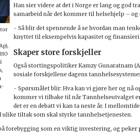
Han sier videre at det i Norge er lang og god tr
samarbeid når det kommer til helsehjelp – og 
- Så blir det spennende å se hvordan man tenke
ator
knyttet til eksempelvis kapasitet og finansieri
Ap),
Skaper store forskjeller
 NHO
i
Også stortingspolitiker Kamzy Gunaratnam (AP
n,
sosiale forskjellene dagens tannhelsesystemer
n
n-
- Spørsmålet blir: Hva kan vi gjøre her og nå og
kommer vi tilbake til når Tannhelseutvalget er
det er en debatt vi kan ta neste år. I mellomtid
til ulike tiltak som skal styrke tannhelsetjenesten.
å forebygging som en viktig investering, og peker p