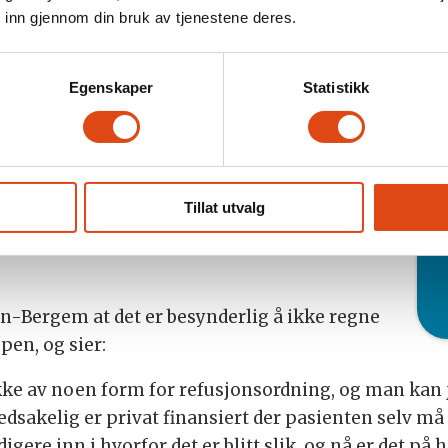
 inn gjennom din bruk av tjenestene deres.
med store funksjonshemninger som lever av trygd, o
Egenskaper
Statistikk
 000 mennesker oppgir at de dropper
. Han omtaler tallet som smått dramatisk.
ppga at de ikke hadde råd til et tannlegebesøk,
Tannhelse er helt essensielt – ikke bare for
Tillat utvalg
vår som helhet, sier han.
n-Bergem at det er besynderlig å ikke regne
pen, og sier:
 ikke av noen form for refusjonsordning, og man kan 
sakelig er privat finansiert der pasienten selv må 
ere inn i hvorfor det er blitt slik, og nå er det på 