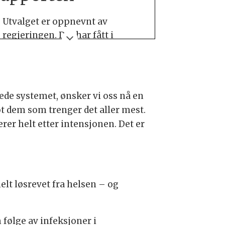
Utvalget er oppnevnt av
regjeringen. Det har fått i
oppdrag å vurdere
tannhelsetjenesten.
Dette kan innebære å øke det
ttede systemet, ønsker vi oss nå en
offentlige ansvaret for tjenester
ot dem som trenger det aller mest.
og flytte den økonomiske byrden
rer helt etter intensjonen. Det er
fra den enkelte til staten.
Tannhelseutvalget leverer sin
rapport 26. september 2024.
t løsrevet fra helsen – og
 følge av infeksjoner i