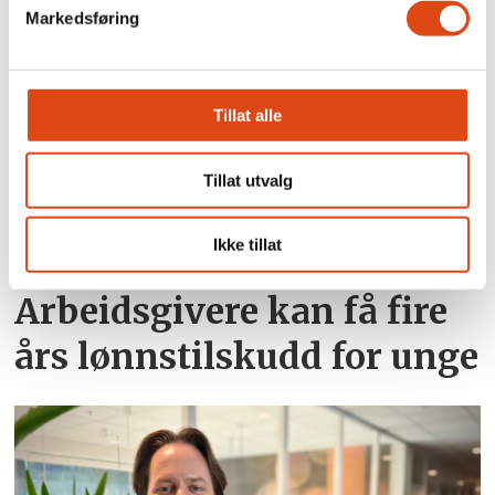
nye samtaler
Markedsføring
Tillat alle
Tillat utvalg
Ikke tillat
Arbeidsgivere kan få fire
års lønnstilskudd for unge