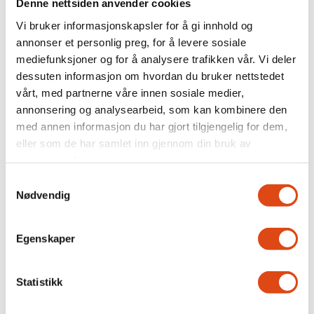
Denne nettsiden anvender cookies
Vi bruker informasjonskapsler for å gi innhold og
annonser et personlig preg, for å levere sosiale
mediefunksjoner og for å analysere trafikken vår. Vi deler
Fit for flight
dessuten informasjon om hvordan du bruker nettstedet
vårt, med partnerne våre innen sosiale medier,
annonsering og analysearbeid, som kan kombinere den
med annen informasjon du har gjort tilgjengelig for dem,
eller som de har samlet inn gjennom din bruk av
tjenestene deres.
Samtykkevalg
Nødvendig
Egenskaper
Nei i uravstemningen:
Statistikk
Kabinansatte i SAS krever