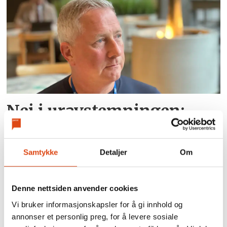
Nei i uravstemningen:
Kabinansatte i SAS krever
nye samtaler
Samtykke
Detaljer
Om
Denne nettsiden anvender cookies
Vi bruker informasjonskapsler for å gi innhold og
annonser et personlig preg, for å levere sosiale