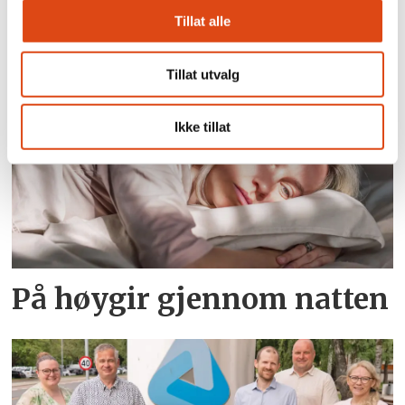
trenger et organisert
Tillat alle
kulturliv
Tillat utvalg
Ikke tillat
På høygir gjennom natten