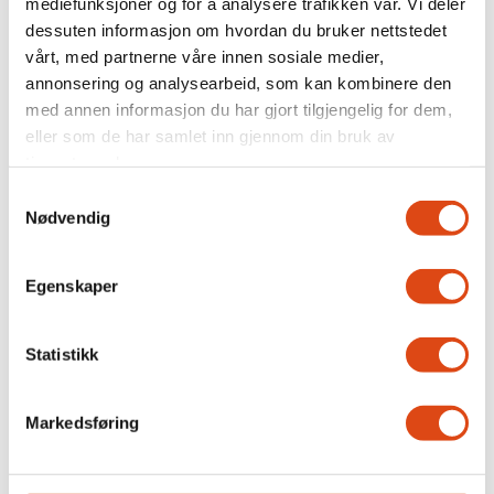
mediefunksjoner og for å analysere trafikken vår. Vi deler
dessuten informasjon om hvordan du bruker nettstedet
vårt, med partnerne våre innen sosiale medier,
annonsering og analysearbeid, som kan kombinere den
med annen informasjon du har gjort tilgjengelig for dem,
Arbeidsgivere kan få fire
eller som de har samlet inn gjennom din bruk av
tjenestene deres.
års lønnstilskudd for unge
Samtykkevalg
Nødvendig
Egenskaper
Statistikk
Markedsføring
Joakim Aadland: – Vi