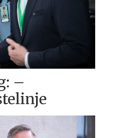
g: –
telinje