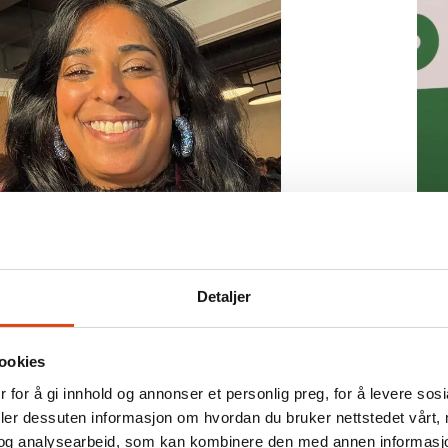
nnekommisjon: – Vi må
Kv
ut
 våre
yr
Detaljer
ookies
 for å gi innhold og annonser et personlig preg, for å levere sos
deler dessuten informasjon om hvordan du bruker nettstedet vårt,
og analysearbeid, som kan kombinere den med annen informasjon d