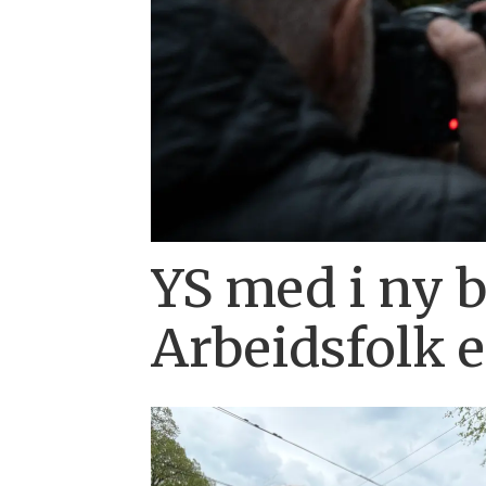
YS med i ny 
Arbeidsfolk e