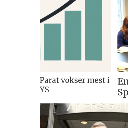
Parat vokser mest i
En
YS
Sp