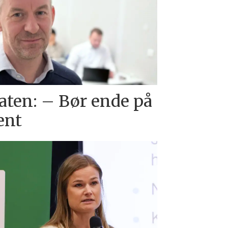
taten: – Bør ende på
ent