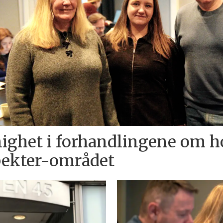
ighet i forhandlingene om h
ekter-området