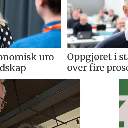
Oppgjøret i s
konomisk uro
over fire pros
edskap