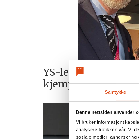
YS-leder i FNs kvi
kjempe for verdiene
Samtykke
Denne nettsiden anvender c
Vi bruker informasjonskapsler
analysere trafikken vår. Vi 
sosiale medier, annonsering 