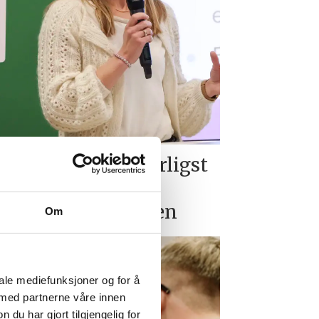
inner kommer dårligst
 av
kesskadeordningen
Om
iale mediefunksjoner og for å
 med partnerne våre innen
u har gjort tilgjengelig for