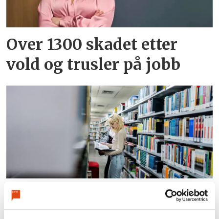
Over 1300 skadet etter
vold og trusler på jobb
Flere med master synes
det er vanskelig å få jobb