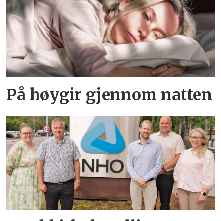
På høygir gjennom natten