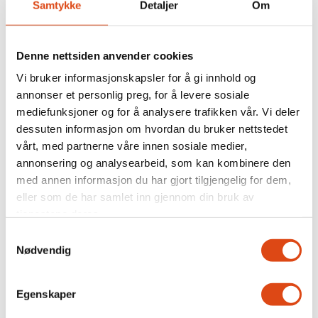
Samtykke
Detaljer
Om
Denne nettsiden anvender cookies
Vi bruker informasjonskapsler for å gi innhold og
annonser et personlig preg, for å levere sosiale
mediefunksjoner og for å analysere trafikken vår. Vi deler
dessuten informasjon om hvordan du bruker nettstedet
vårt, med partnerne våre innen sosiale medier,
annonsering og analysearbeid, som kan kombinere den
Fit for flight
med annen informasjon du har gjort tilgjengelig for dem,
eller som de har samlet inn gjennom din bruk av
tjenestene deres.
Samtykkevalg
Nødvendig
Egenskaper