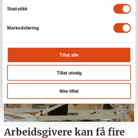
Statistikk
Nei i uravstemningen:
Markedsføring
Kabinansatte i SAS krever
nye samtaler
Tillat alle
Tillat utvalg
Ikke tillat
Arbeidsgivere kan få fire