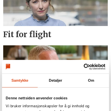
Fit for flight
Samtykke
Detaljer
Om
Nei i uravstemningen:
Denne nettsiden anvender cookies
Vi bruker informasjonskapsler for å gi innhold og
Kabinansatte i SAS krever