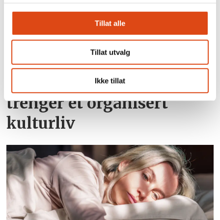
Tillat alle
Tillat utvalg
Joakim Aadland: – Vi
Ikke tillat
trenger et organisert
kulturliv