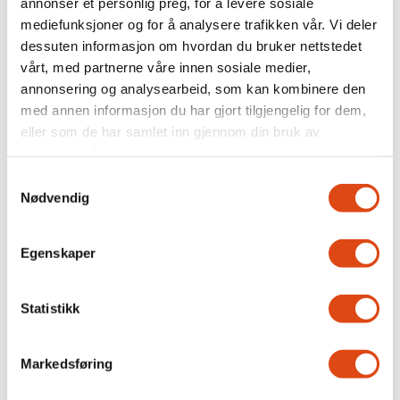
annonser et personlig preg, for å levere sosiale
mediefunksjoner og for å analysere trafikken vår. Vi deler
nye samtaler
dessuten informasjon om hvordan du bruker nettstedet
vårt, med partnerne våre innen sosiale medier,
annonsering og analysearbeid, som kan kombinere den
med annen informasjon du har gjort tilgjengelig for dem,
eller som de har samlet inn gjennom din bruk av
tjenestene deres.
Samtykkevalg
Nødvendig
Egenskaper
Arbeidsgivere kan få fire
års lønnstilskudd for unge
Statistikk
Markedsføring