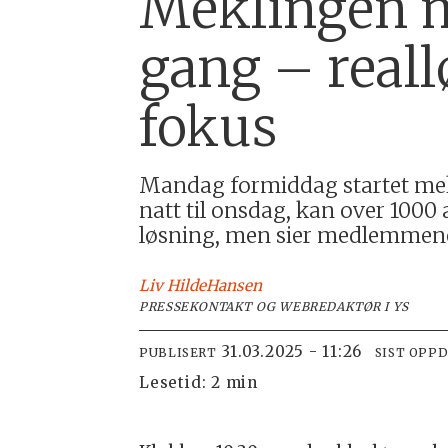
Meklingen m
gang – reall
fokus
Mandag formiddag startet mek
natt til onsdag, kan over 1000 
løsning, men sier medlemmene e
Liv Hilde
Hansen
PRESSEKONTAKT OG WEBREDAKTØR I YS
31.03.2025 - 11:26
PUBLISERT
SIST OPP
Lesetid:
2 min