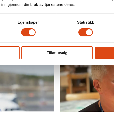
 inn gjennom din bruk av tjenestene deres.
et håp. Det vil kreve mye, men vi er klare for å prøve
re. Da blir det streik.
Egenskaper
Statistikk
JÆGGERUD
LØNNSOPPGJØRET 2025
MEKLING
YS
Tillat utvalg