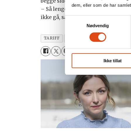
begge sider.
dem, eller som de har samlet
– Så lenge vi sitter ved bordet, er d
ikke gå, så står medlemmene våre kla
Samtykkevalg
Nødvendig
TARIFF
NYHETER
HANS-ERIK SK
Ikke tillat