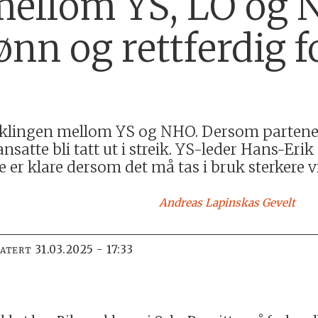
ellom YS, LO og N
ønn og rettferdig f
lingen mellom YS og NHO. Dersom partene i
ansatte bli tatt ut i streik. YS-leder Hans-E
r klare dersom det må tas i bruk sterkere v
Andreas Lapinskas
Gevelt
31.03.2025 - 17:33
DATERT