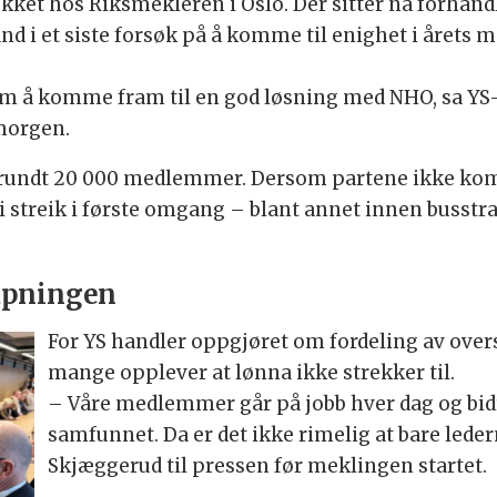
kket hos Riksmekleren i Oslo. Der sitter nå forhan
i et siste forsøk på å komme til enighet i årets m
om å komme fram til en god løsning med NHO, sa YS
morgen.
 rundt 20 000 medlemmer. Dersom partene ikke komme
 i streik i første omgang – blant annet innen busst
kapningen
For YS handler oppgjøret om fordeling av overs
mange opplever at lønna ikke strekker til.
– Våre medlemmer går på jobb hver dag og bidr
samfunnet. Da er det ikke rimelig at bare leder
Skjæggerud til pressen før meklingen startet.