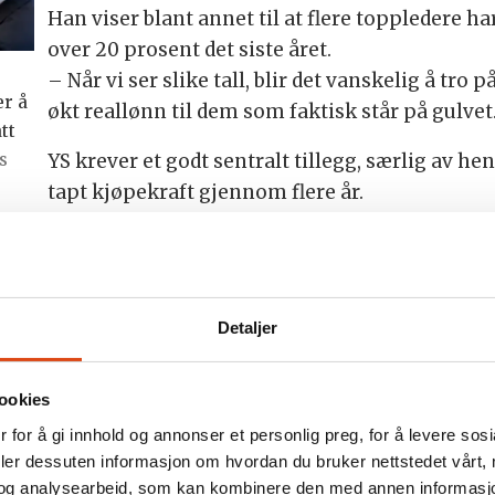
Han viser blant annet til at flere toppledere h
over 20 prosent det siste året.
– Når vi ser slike tall, blir det vanskelig å tro p
er å
økt reallønn til dem som faktisk står på gulvet
tt
s
YS krever et godt sentralt tillegg, særlig av h
tapt kjøpekraft gjennom flere år.
– Mange av våre medlemmer kjenner at pengene
g det er de som ikke har opplevd den lønnsveksten m
Detaljer
kke er ønskelig, men nødvendig dersom partene ikke 
kke minst av hensyn til publikum. Men skulle det vise
ookies
 er vi forberedt på å sette makt bak kravene.
 for å gi innhold og annonser et personlig preg, for å levere sos
deler dessuten informasjon om hvordan du bruker nettstedet vårt,
m partene fortsatt stor, men han har tro på at det f
og analysearbeid, som kan kombinere den med annen informasjon d