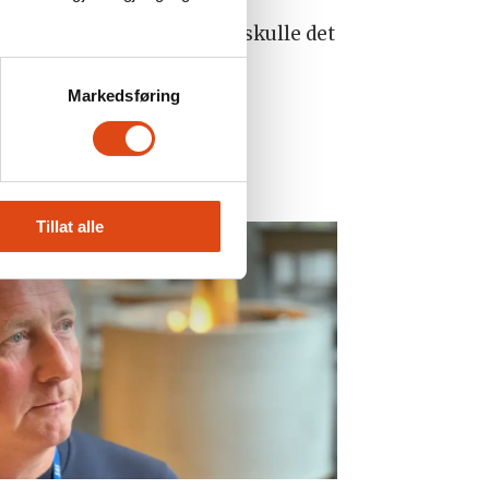
 å finne gode løsninger. Og skulle det
Markedsføring
NHO
Tillat alle