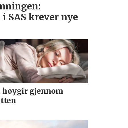
emningen:
 i SAS krever nye
 høygir gjennom
tten