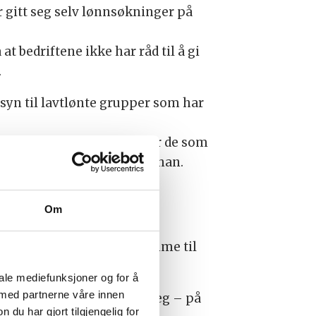
ar gitt seg selv lønnsøkninger på
å at bedriftene ikke har råd til å gi
.
ensyn til lavtlønte grupper som har
 ikke strekker til. Det er de som
an hører om i media, sier han.
Om
finner en felles løsning.
 seg at vi ikke klarer å komme til
iale mediefunksjoner og for å
 med partnerne våre innen
innes vilje til å strekke seg – på
u har gjort tilgjengelig for