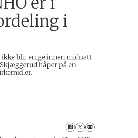
HO er i
ordeling i
kke blir enige innen midnatt
rik Skjæggerud håper på en
irkemidler.