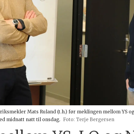
g riksmekler Mats Ruland (t.h.) før meklingen mellom YS 
ed midnatt natt til onsdag.
Foto: Terje Bergersen