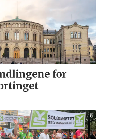
andlingene for
ortinget