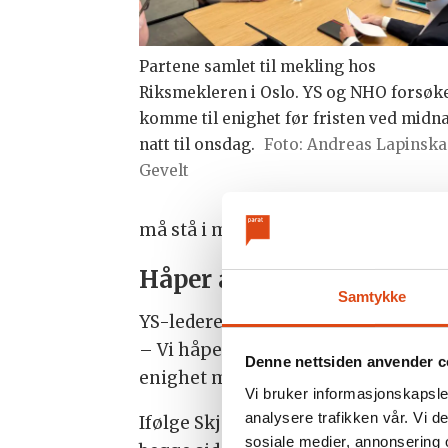
Partene samlet til mekling hos
Riksmekleren i Oslo. YS og NHO forsøk
komme til enighet før fristen ved midna
natt til onsdag.
Foto: Andreas Lapinska
Gevelt
må stå i matkø når prisene øker, o
Håper å unngå streik
Samtykke
YS-lederen understreker at streik i
– Vi håper det ikke blir konflikt, i
Denne nettsiden anvender c
enighet med hjelp fra Riksmekleren,
Vi bruker informasjonskapsler
analysere trafikken vår. Vi 
Ifølge Skjæggerud er avstanden mello
sosiale medier, annonsering 