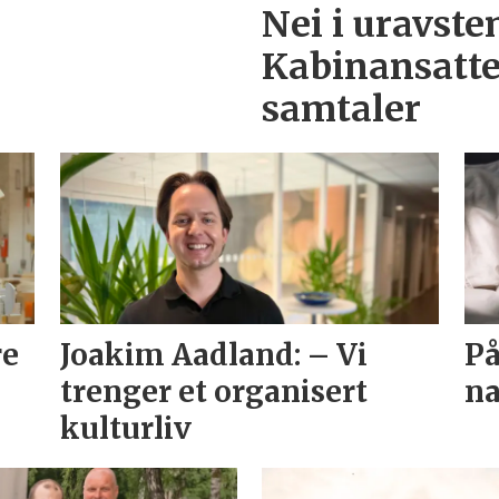
Nei i uravst
Kabinansatte
samtaler
re
Joakim Aadland: – Vi
På
trenger et organisert
na
kulturliv