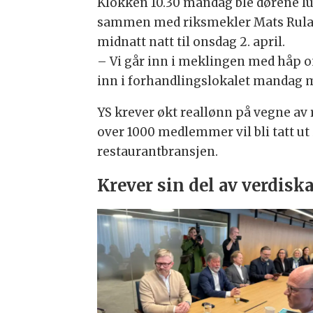
Klokken 10.30 mandag ble dørene lu
sammen med riksmekler Mats Ruland 
midnatt natt til onsdag 2. april.
– Vi går inn i meklingen med håp 
inn i forhandlingslokalet mandag 
YS krever økt reallønn på vegne av
over 1000 medlemmer vil bli tatt ut
restaurantbransjen.
Krever sin del av verdis