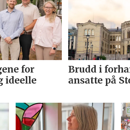
gene for
Brudd i forh
 ideelle
ansatte på St