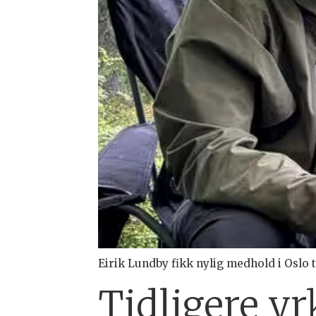
Eirik Lundby fikk nylig medhold i Oslo 
Tidligere y