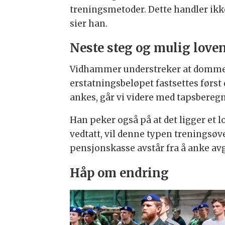
treningsmetoder. Dette handler ikke 
sier han.
Neste steg og mulig love
Vidhammer understreker at dommen g
erstatningsbeløpet fastsettes førs
ankes, går vi videre med tapsberegn
Han peker også på at det ligger et 
vedtatt, vil denne typen treningsøve
pensjonskasse avstår fra å anke avg
Håp om endring