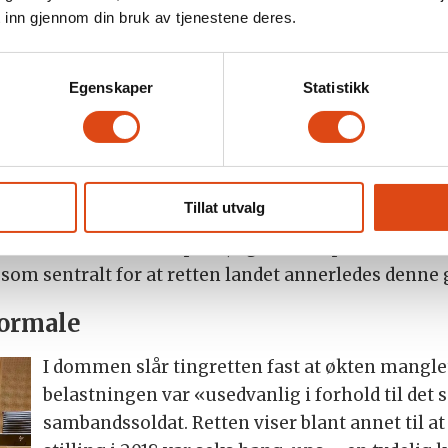
en medhold. Denne gangen peker Lundby på vitnemålet
 inn gjennom din bruk av tjenestene deres.
k med oss sjefen for menneskelig yteevne i Hæren, Tho
ra et faglig og militært ståsted hvorfor økten lå ute
Egenskaper
Statistikk
deligere faktagrunnlag
e saken denne gangen tydeligere spisset og bedre b
Tillat utvalg
nder. – Det kom klarere fram at treningsøkten ikke 
ret selv ville ha akseptert, og det ble spisset bedre 
 som sentralt for at retten landet annerledes denne
normale
I dommen slår tingretten fast at økten manglet
belastningen var «usedvanlig i forhold til det
sambandssoldat. Retten viser blant annet til 