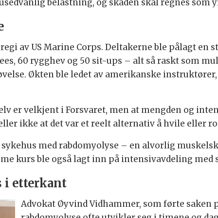
 usedvanlig belastning, og skaden skal regnes som 
e
 regi av US Marine Corps. Deltakerne ble pålagt en 
es, 60 rygghev og 50 sit-ups – alt så raskt som mul
lse. Økten ble ledet av amerikanske instruktører, 
selv er velkjent i Forsvaret, men at mengden og inte
er ikke at det var et reelt alternativ å hvile eller 
på sykehus med rabdomyolyse – en alvorlig muskelsk
mme kurs ble også lagt inn på intensivavdeling me
 i etterkant
Advokat Øyvind Vidhammer, som førte saken på
rabdomyolyse ofte utvikler seg i timene og dage