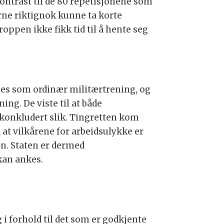
kontrast til de 80 repetisjonene som
erne riktignok kunne ta korte
roppen ikke fikk tid til å hente seg
es som ordinær militærtrening, og
ing. De viste til at både
konkludert slik. Tingretten kom
 at vilkårene for arbeidsulykke er
en. Staten er dermed
kan ankes.
i forhold til det som er godkjente