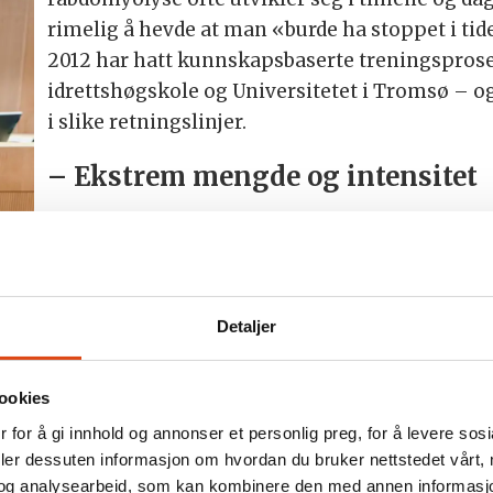
rimelig å hevde at man «burde ha stoppet i tide
2012 har hatt kunnskapsbaserte treningsprose
idrettshøgskole og Universitetet i Tromsø – o
i slike retningslinjer.
– Ekstrem mengde og intensitet
Major Thomas A. Valnes, leder for Hærens sek
vitnet som fagperson. Han understreket at prob
men den ekstreme mengden og intensiteten –
n
repetisjonene, der muskelen bremser bevegelse
Detaljer
om
risikoen for muskelskade, også hos godt trente
ng.
normalt kjøres med få repetisjoner og gode pau
ookies
utenfor gjeldende praksis i Forsvaret. Retten l
 for å gi innhold og annonser et personlig preg, for å levere sos
deler dessuten informasjon om hvordan du bruker nettstedet vårt,
og analysearbeid, som kan kombinere den med annen informasjon d