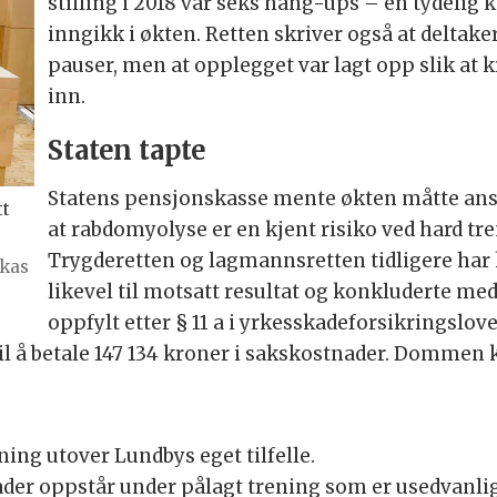
stilling i 2018 var seks hang-ups – en tydelig 
inngikk i økten. Retten skriver også at deltak
pauser, men at opplegget var lagt opp slik at k
inn.
Staten tapte
Statens pensjonskasse mente økten måtte ans
tt
at rabdomyolyse er en kjent risiko ved hard tren
Trygderetten og lagmannsretten tidligere har 
skas
likevel til motsatt resultat og konkluderte med
oppfylt etter § 11 a i yrkesskadeforsikringslov
il å betale 147 134 kroner i sakskostnader. Dommen 
ng utover Lundbys eget tilfelle.
der oppstår under pålagt trening som er usedvanlig 