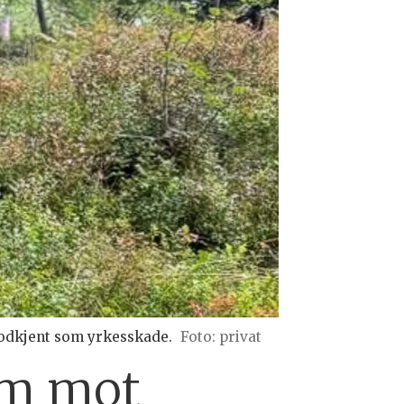
 godkjent som yrkesskade.
Foto: privat
am mot