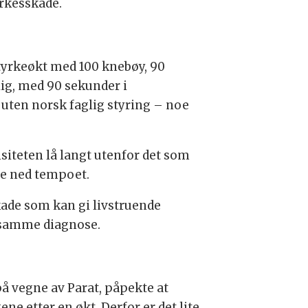
yrkesskade.
styrkeøkt med 100 knebøy, 90
ig, med 90 sekunder i
uten norsk faglig styring – noe
nsiteten lå langt utenfor det som
roe ned tempoet.
ade som kan gi livstruende
d samme diagnose.
 vegne av Parat, påpekte at
ne etter en økt. Derfor er det lite