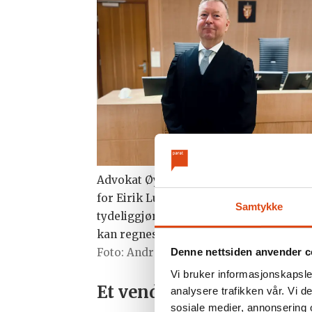
Advokat Øyvind Vidhammer førte sake
for Eirik Lundby. Han mener dommen
Samtykke
tydeliggjør hvor grensen går for hva s
kan regnes som «normal» militærtreni
Foto: Andreas Lapinskas Gevelt
Denne nettsiden anvender c
Vi bruker informasjonskapsler
Et vendepunkt i saken
analysere trafikken vår. Vi 
sosiale medier, annonsering 