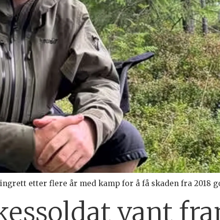
tingrett etter flere år med kamp for å få skaden fra 2018
rkessoldat vant fr