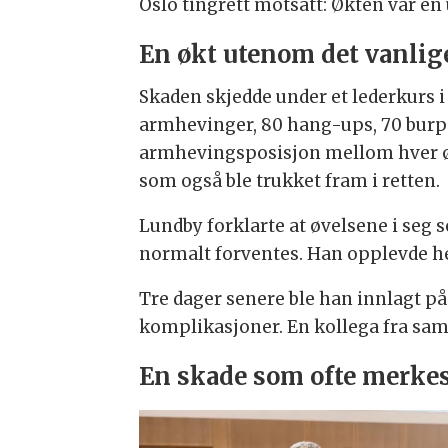
Oslo tingrett motsatt: Økten var en
En økt utenom det vanlig
Skaden skjedde under et lederkurs i
armhevinger, 80 hang-ups, 70 burpe
armhevingsposisjon mellom hver øve
som også ble trukket fram i retten.
Lundby forklarte at øvelsene i seg 
normalt forventes. Han opplevde hell
Tre dager senere ble han innlagt 
komplikasjoner. En kollega fra sa
En skade som ofte merkes