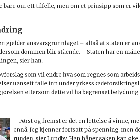
bare om ett tilfelle, men om et prinsipp som er vikt
ndring
jelder ansvarsgrunnlaget – altså at staten er ans
t dersom dommen blir stående. – Staten har en mån
ingen, sier han.
lovforslag som vil endre hva som regnes som arbeids
lser uansett falle inn under yrkesskadeforsikringslo
jørelsen ettersom dette vil ha begrenset betydning 
– Først og fremst er det en lettelse å vinne, m
ennå. Jeg kjenner fortsatt på spenning, men de
runden, sier Lundby. Han håper saken kan øke b