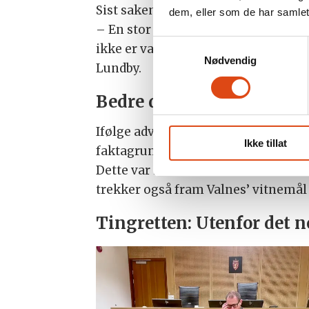
Sist saken var i retten, fikk stat
dem, eller som de har samlet
– En stor forskjell nå er at vi fik
Samtykkevalg
ikke er vanlig. Han forklarte både f
Nødvendig
Lundby.
Bedre dokumentert og ty
Ifølge advokat Øyvind Vidhammer bl
Ikke tillat
faktagrunnlag enn tidligere rettsru
Dette var ikke noe det norske Forsva
trekker også fram Valnes’ vitnemål
Tingretten: Utenfor det 