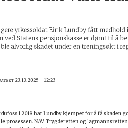
ligere yrkessoldat Eirik Lundby fått medhold i
en ved Statens pensjonskasse er dømt til å be
ble alvorlig skadet under en treningsøkt i re
23.10.2025 - 12:23
DATERT
ardufoss i 2018 har Lundby kjempet for å få skaden
hele prosessen. NAV, Trygderetten og lagmannsretten