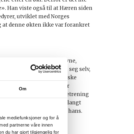
». Han viste også til at Hæren siden
dyrer, utviklet med Norges
g at denne økten ikke var forankret
sjon for menneskelig yteevne,
lemet ikke var øvelsene i seg selv,
 særlig de mange eksentriske
n. Slike repetisjoner øker
Om
. Valnes forklarte at styrketrening
ser, og at denne økten lå langt
a stor vekt på forklaringen hans.
iale mediefunksjoner og for å
 med partnerne våre innen
u har gjort tilgjengelig for