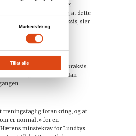
 fra Valnes som avgjørende:
mas Valnes, som sa tydelig at dette
nfor det som er normal praksis, sier
Markedsføring
elyst, med et mer presist
Tillat alle
hadde forankring i norsk praksis.
nå enn tidligere, sier han. Han
 gangen.
 treningsfaglig forankring, og at
 som er normalt» for en
at Hærens minstekrav for Lundbys