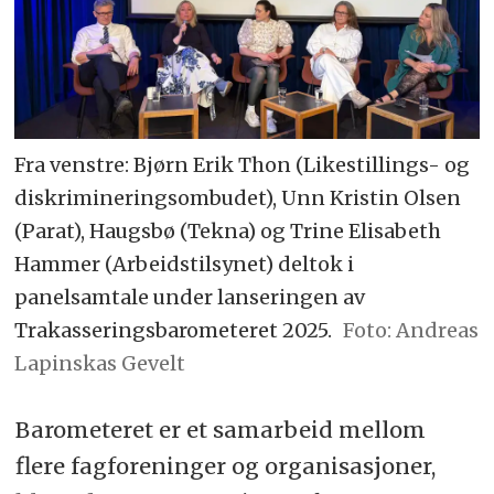
17 % sinne eller frustrasjon
16 % stress, uro eller angst
Fra venstre: Bjørn Erik Thon (Likestillings- og
Særlig utsatte grupper
diskrimineringsombudet), Unn Kristin Olsen
(Parat), Haugsbø (Tekna) og Trine Elisabeth
67 % med kjønnsoverskridende
Hammer (Arbeidstilsynet) deltok i
uttrykk
panelsamtale under lanseringen av
47 % med etnisk
Trakasseringsbarometeret 2025.
Foto: Andreas
Lapinskas Gevelt
minoritetsbakgrunn
41 % med funksjonsnedsettelse
Barometeret er et samarbeid mellom
eller annen seksuell orientering
flere fagforeninger og organisasjoner,