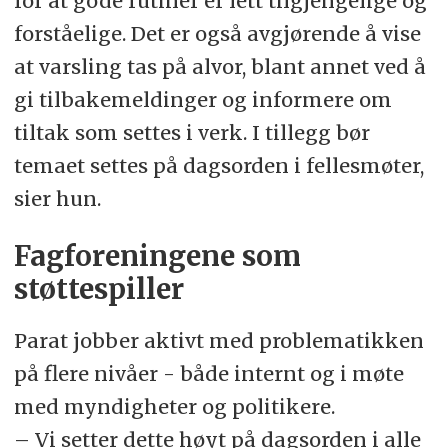
for at gode rutiner er lett tilgjengelige og
Midlertidig ansatte er mer utsatt
forståelige. Det er også avgjørende å vise
enn fast ansatte
at varsling tas på alvor, blant annet ved å
gi tilbakemeldinger og informere om
Kilde: Trakasseringsbarometeret 2025
tiltak som settes i verk. I tillegg bør
temaet settes på dagsorden i fellesmøter,
sier hun.
Fagforeningene som
støttespiller
Parat jobber aktivt med problematikken
på flere nivåer - både internt og i møte
med myndigheter og politikere.
– Vi setter dette høyt på dagsorden i alle