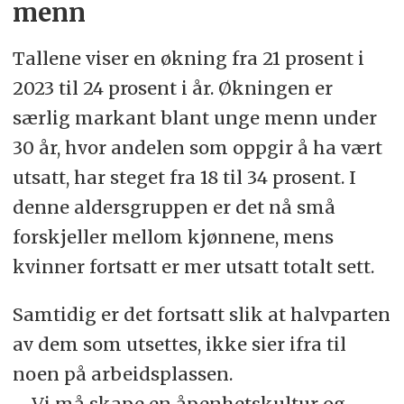
menn
Hvor skjer det – og hvem
Tallene viser en økning fra 21 prosent i
utsetter?
2023 til 24 prosent i år. Økningen er
særlig markant blant unge menn under
De fleste hendelsene skjer på
30 år, hvor andelen som oppgir å ha vært
arbeidsplassen, i arbeidstiden
utsatt, har steget fra 18 til 34 prosent. I
Utøveren er oftest en kollega eller
denne aldersgruppen er det nå små
overordnet
forskjeller mellom kjønnene, mens
kvinner fortsatt er mer utsatt totalt sett.
Flere enn før blir utsatt av
tredjepersoner (kunder, gjester,
Samtidig er det fortsatt slik at halvparten
leverandører)
av dem som utsettes, ikke sier ifra til
noen på arbeidsplassen.
Færre enn før rapporterer å ha blitt
– Vi må skape en åpenhetskultur og