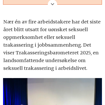
utsatt for uønsket seksuell
oppmerksomhet eller seksuell
Nær én av fire arbeidstakere har det siste
trakassering det siste året (opp fra
året blitt utsatt for uønsket seksuell
21 % i 2023)
oppmerksomhet eller seksuell
Blant menn under 30 år er andelen
trakassering i jobbsammenheng. Det
som er utsatt 34 %
viser Trakasseringsbarometeret 2025, en
landsomfattende undersøkelse om
Helsekonsekvenser
seksuell trakassering i arbeidslivet.
43 % av de utsatte oppgir psykiske
plager:
17 % lavere selvfølelse