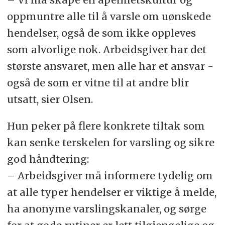
utsatt av kolleger (43 % i 2025 mot
oppmuntre alle til å varsle om uønskede
50 % i 2023)
hendelser, også de som ikke oppleves
som alvorlige nok. Arbeidsgiver har det
Bransjer og ansettelsesform
største ansvaret, men alle har et ansvar -
Høyest forekomst i:
også de som er vitne til at andre blir
utsatt, sier Olsen.
Reiseliv, varehandel og
Hun peker på flere konkrete tiltak som
restaurant (34 %)
kan senke terskelen for varsling og sikre
Kultur, media, PR og
god håndtering:
organisasjoner (33 %)
– Arbeidsgiver må informere tydelig om
at alle typer hendelser er viktige å melde,
Helse og omsorg (30 %)
ha anonyme varslingskanaler, og sørge