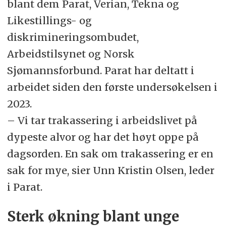
enn heterofil
blant dem Parat, Verian, Tekna og
Likestillings- og
Varsling og konsekvenser
diskrimineringsombudet,
Arbeidstilsynet og Norsk
50 % sier ikke ifra
Sjømannsforbund. Parat har deltatt i
Mange varsler ikke fordi
arbeidet siden den første undersøkelsen i
hendelsen ikke føles «alvorlig
2023.
nok»
– Vi tar trakassering i arbeidslivet på
dypeste alvor og har det høyt oppe på
Bare 44 % opplever at arbeidsgiver
dagsorden. En sak om trakassering er en
følger opp
sak for mye, sier Unn Kristin Olsen, leder
i Parat.
I nesten halvparten av tilfellene får
varsling ingen praktiske
Sterk økning blant unge
konsekvenser