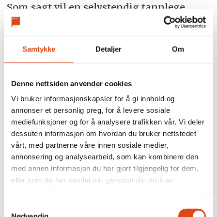
Som sagt vil en selvstendig tannlege
måtte bruke mer tid på administrativt
arbeid, og sånn sett får vedkommende
Samtykke
Detaljer
Om
mindre tid til pasienter. Det kan også
oppstå en viss konkurranse med hensyn
Denne nettsiden anvender cookies
til kompetanse og tilbud. En kjede vil
Vi bruker informasjonskapsler for å gi innhold og
kunne tilby mer med tanke på ulike
annonser et personlig preg, for å levere sosiale
behandlinger enn hva en tannlege på et
mediefunksjoner og for å analysere trafikken vår. Vi deler
lite kontor vil ha mulighet til å tilby, sier
dessuten informasjon om hvordan du bruker nettstedet
vårt, med partnerne våre innen sosiale medier,
hun.
annonsering og analysearbeid, som kan kombinere den
med annen informasjon du har gjort tilgjengelig for dem,
eller som de har samlet inn gjennom din bruk av
– Tannhelsesekretærene og assistentene
tjenestene deres.
våre gir oss tilbakemelding på at de
Samtykkevalg
Nødvendig