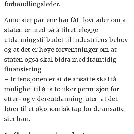
Fellesforbundet.
forhandlingsleder.
Parat er part i nærmere 100 sentrale
Aune sier partene har fått lovnader om at
tariffavtaler og det er ingen andre
staten er med på å tilrettelegge
enkeltforbund som forvalter en så
utdanningstilbudet til industriens behov
stor bredde av arbeidstakere i Norge.
og at det er høye forventninger om at
I tillegg til alle disse tariffavtalene er
staten også skal bidra med framtidig
Parat også representert i samtlige fire
finansiering.
sektorer (privat, stat, spekter og
– Intensjonen er at de ansatte skal få
kommune).
mulighet til å ta to uker permisjon for
etter- og videreutdanning, uten at det
Parat overleverte kravene i årets
fører til et økonomisk tap for de ansatte,
frontfag til NHO mandag 18. mars.
sier han.
Oppgjøret er nå i mekling. Blir det
ikke enighet i meklingen har partene