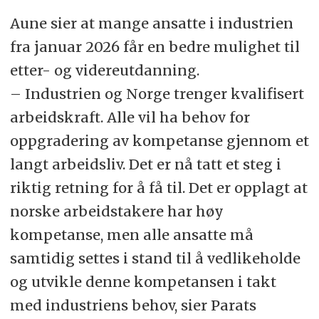
frontfagsoppgjøret.
Aune sier at mange ansatte i industrien
fra januar 2026 får en bedre mulighet til
Resultatet fra frontfagsoppgjøret
etter- og videreutdanning.
legger rammer for de kommende
– Industrien og Norge trenger kvalifisert
lønnsoppgjørene. Frontfagsmodellen,
arbeidskraft. Alle vil ha behov for
sammen med resten av
oppgradering av kompetanse gjennom et
lønnsdannelsen i Norge, skal sørge
langt arbeidsliv. Det er nå tatt et steg i
for at vi får en sunn lønnsutvikling
riktig retning for å få til. Det er opplagt at
og forhindre en såkalt lønns- og
norske arbeidstakere har høy
prisspiral.
kompetanse, men alle ansatte må
Parat er en del av frontfaget og
samtidig settes i stand til å vedlikeholde
forhandler industrioverenskomsten
og utvikle denne kompetansen i takt
med Norsk Industri på lik linje med
med industriens behov, sier Parats