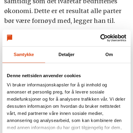
samtidig som det ivaretar bedriftenes
økonomi. Dette er et resultat alle parter
bør være fornøyd med, legger han til.
Han mener resultatet som både
Fellesforbundet og Parat klarte å
Samtykke
Detaljer
Om
forhandle seg fram til i meklingene med
Norsk Industri, danner et godt grunnlag
for alle tariffoppgjørene som nå følger.
Denne nettsiden anvender cookies
– Når YS-forbundet Parat og
Vi bruker informasjonskapsler for å gi innhold og
annonser et personlig preg, for å levere sosiale
Fellesforbundet i LO nå har kommet til
mediefunksjoner og for å analysere trafikken vår. Vi deler
enighet med Norsk Industri, gir det en
dessuten informasjon om hvordan du bruker nettstedet
vårt, med partnerne våre innen sosiale medier,
god ramme for de forhandlingene som
annonsering og analysearbeid, som kan kombinere den
følger utover våren, selv om resultatet
med annen informasjon du har gjort tilgjengelig for dem,