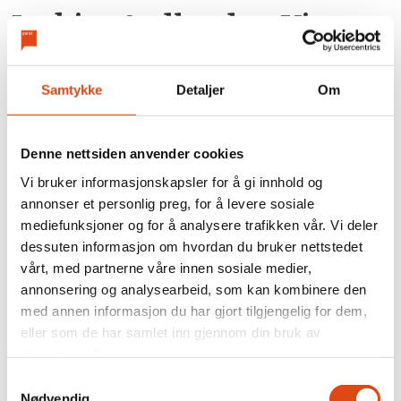
Joakim Aadland: – Vi
trenger et organisert
kulturliv
Samtykke
Detaljer
Om
Denne nettsiden anvender cookies
Vi bruker informasjonskapsler for å gi innhold og
annonser et personlig preg, for å levere sosiale
mediefunksjoner og for å analysere trafikken vår. Vi deler
dessuten informasjon om hvordan du bruker nettstedet
vårt, med partnerne våre innen sosiale medier,
annonsering og analysearbeid, som kan kombinere den
med annen informasjon du har gjort tilgjengelig for dem,
På høygir gjennom natten
eller som de har samlet inn gjennom din bruk av
tjenestene deres.
Samtykkevalg
Nødvendig