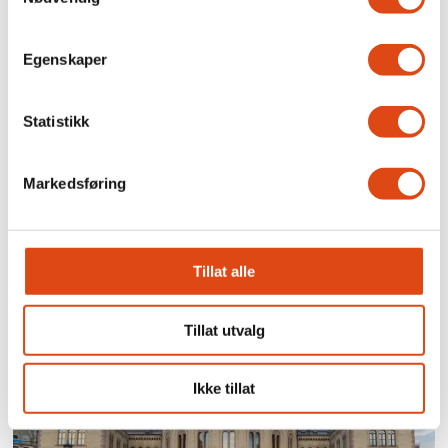
Egenskaper
Statistikk
Markedsføring
Brudd i forhandlingene
for privat barnevern og
ideelle organisasjoner
Tillat alle
Tillat utvalg
Ikke tillat