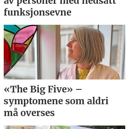
av personer med nedsatt
funksjonsevne
«The Big Five» –
symptomene som aldri
må overses