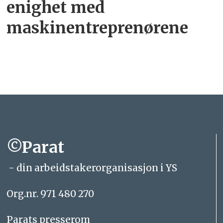
enighet med
maskinentreprenørene
©Parat
- din arbeidstakerorganisasjon i YS
Org.nr. 971 480 270
Parats presserom