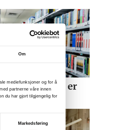
Om
iale mediefunksjoner og for å
ster synes det er
 med partnerne våre innen
å jobb
u har gjort tilgjengelig for
Markedsføring