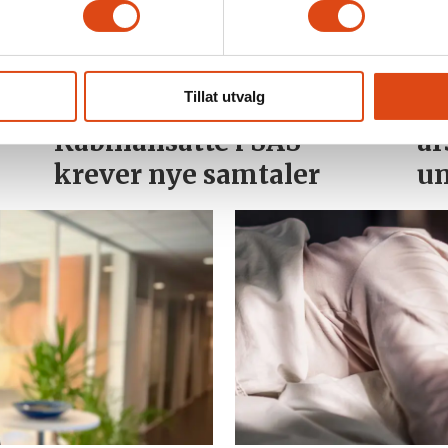
Tillat utvalg
Nei i uravstemningen:
Ar
Kabinansatte i SAS
år
krever nye samtaler
u