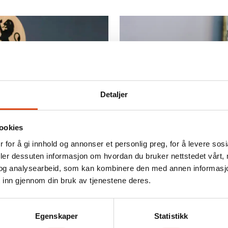
Detaljer
ookies
 for å gi innhold og annonser et personlig preg, for å levere sos
ter vold og
Flere med ma
deler dessuten informasjon om hvordan du bruker nettstedet vårt,
vanskelig å f
og analysearbeid, som kan kombinere den med annen informasjon d
 inn gjennom din bruk av tjenestene deres.
Egenskaper
Statistikk