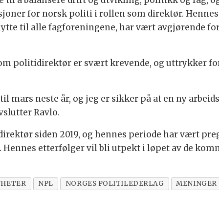
til å balansere drift og utvikling, politikk og fag,
asjoner for norsk politi i rollen som direktør. Hennes
ytte til alle fagforeningene, har vært avgjørende fo
m politidirektør er svært krevende, og uttrykker for
il mars neste år, og jeg er sikker på at en ny arbeids
vslutter Ravlo.
direktør siden 2019, og hennes periode har vært preg
. Hennes etterfølger vil bli utpekt i løpet av de 
YHETER
NPL
NORGES POLITILEDERLAG
MENINGER