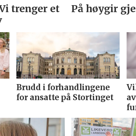
Vi trenger et
På høygir gj
v
Brudd i forhandlingene
Vi
for ansatte på Stortinget
av
fu