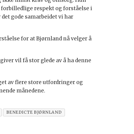
 og ikke minst krav og omsorg. Hun
 forbilledlige respekt og forståelse i
r det gode samarbeidet vi har
ståelse for at Bjørnland nå velger å
giver vil få stor glede av å ha denne
et av flere store utfordringer og
kommende månedene.
BENEDICTE BJØRNLAND