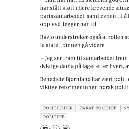
– Hun har hatt en særdeles god evne 
har stått støtt i flere krevende situ
partssamarbeidet, samt evnen til å l
opplevd, legger han til.
Ravlo understreker også at rollen so
la stafettpinnen gå videre.
– Jeg ser fram til samarbeidet frem t
dyktige dama på laget etter hvert, a
Benedicte Bjørnland har vært politi
viktige reformer innen norsk politi
POLITILEDER
PARAT POLITIET
N
POLITIET