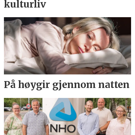
kulturliv
På høygir gjennom natten