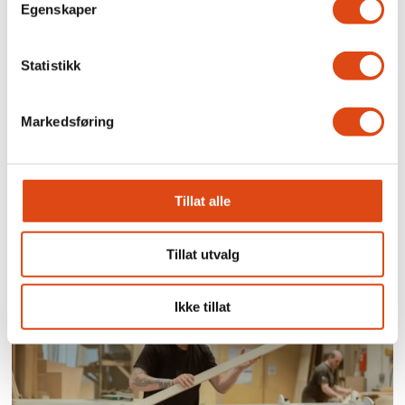
Egenskaper
Statistikk
Markedsføring
Nei i uravstemningen:
Kabinansatte i SAS krever
Tillat alle
nye samtaler
Tillat utvalg
Ikke tillat