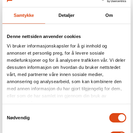
Flere med master synes
Samtykke
Detaljer
Om
det er vanskelig å få jobb
Denne nettsiden anvender cookies
Vi bruker informasjonskapsler for å gi innhold og
annonser et personlig preg, for å levere sosiale
mediefunksjoner og for å analysere trafikken vår. Vi deler
dessuten informasjon om hvordan du bruker nettstedet
vårt, med partnerne våre innen sosiale medier,
annonsering og analysearbeid, som kan kombinere den
med annen informasjon du har gjort tilgjengelig for dem,
eller som de har samlet inn gjennom din bruk av
Fit for flight
tjenestene deres.
Samtykkevalg
Nødvendig