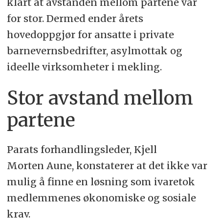
klart at avstanden mellom partene var
Uenighet om lønn sendte
for stor. Dermed ender årets
oppgjøret til mekling.
hovedoppgjør for ansatte i private
barnevernsbedrifter, asylmottak og
Oppsummeringen er generert av
ideelle virksomheter i mekling.
Labrador AI, men gjennomlest av en
journalist.
Stor avstand mellom
partene
Parats forhandlingsleder, Kjell
Morten Aune, konstaterer at det ikke var
mulig å finne en løsning som ivaretok
medlemmenes økonomiske og sosiale
krav.