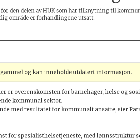
t for den delen av HUK som har tilknytning til kommun
tlig område er forhandlingene utsatt.
r gammel og kan inneholde utdatert informasjon.
er er overenskomsten for barnehager, helse og sosia
nende kommunal sektor.
dende med resultatet for kommunalt ansatte, sier Pa
t for spesialisthelsetjeneste, med lønnsstruktur s