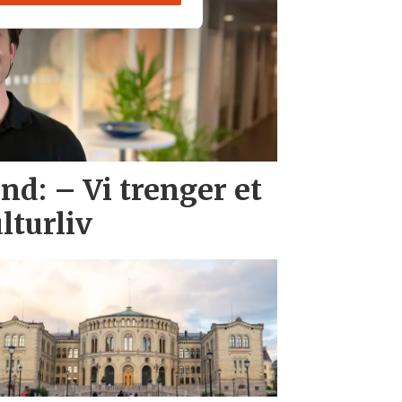
d: – Vi trenger et
lturliv