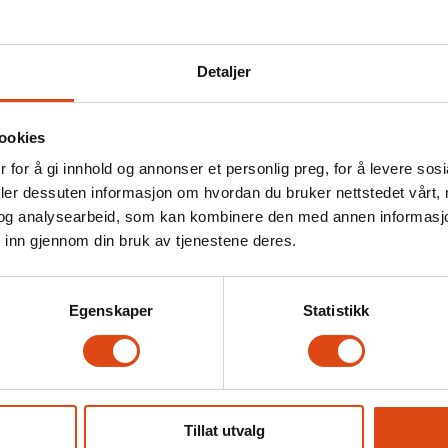
n – streiken
Over 1300 ska
trusler på jo
Detaljer
ookies
 for å gi innhold og annonser et personlig preg, for å levere sos
deler dessuten informasjon om hvordan du bruker nettstedet vårt,
og analysearbeid, som kan kombinere den med annen informasjon d
 inn gjennom din bruk av tjenestene deres.
s
Fit for flight
Ne
Egenskaper
Statistikk
bb
Ka
kr
Tillat utvalg