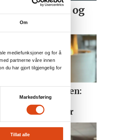
det etter vold og
bb
Om
iale mediefunksjoner og for å
 med partnerne våre innen
u har gjort tilgjengelig for
i i uravstemningen:
Markedsføring
binansatte i SAS
ever nye samtaler
Tillat alle