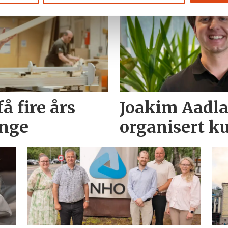
å fire års
Joakim Aadlan
unge
organisert ku