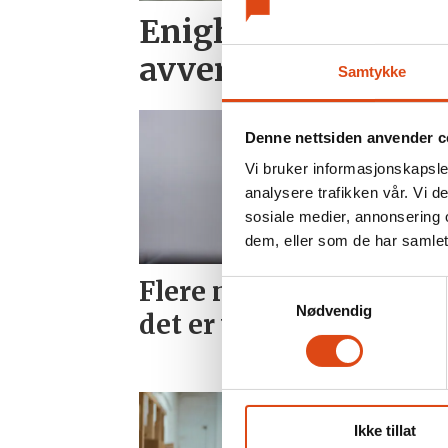
Enighet i SAS kabi
avverget
Samtykke
Denne nettsiden anvender c
Vi bruker informasjonskapsler
analysere trafikken vår. Vi 
sosiale medier, annonsering 
dem, eller som de har samlet
Flere med master syne
Samtykkevalg
Nødvendig
det er vanskelig å få jo
Ikke tillat