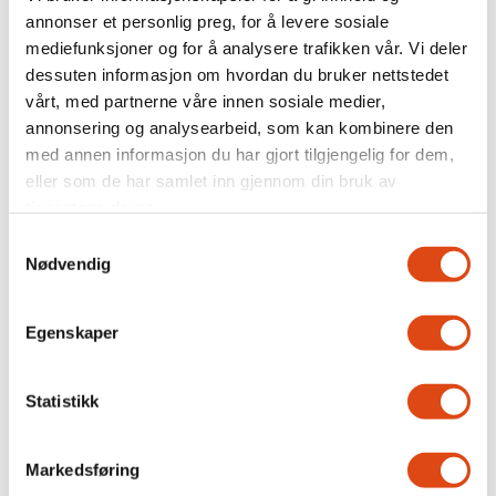
annonser et personlig preg, for å levere sosiale
mediefunksjoner og for å analysere trafikken vår. Vi deler
dessuten informasjon om hvordan du bruker nettstedet
vårt, med partnerne våre innen sosiale medier,
annonsering og analysearbeid, som kan kombinere den
med annen informasjon du har gjort tilgjengelig for dem,
eller som de har samlet inn gjennom din bruk av
tjenestene deres.
Joakim Aadland: – Vi
Samtykkevalg
trenger et organisert
Nødvendig
kulturliv
Egenskaper
Statistikk
Markedsføring