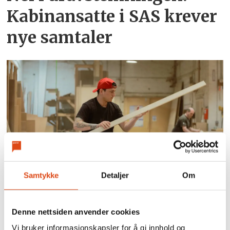
Kabinansatte i SAS krever
nye samtaler
Arbeidsgivere kan få fire
Samtykke
Detaljer
Om
års lønnstilskudd for unge
Denne nettsiden anvender cookies
Vi bruker informasjonskapsler for å gi innhold og