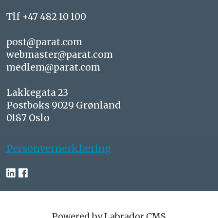
Tlf +47 482 10 100
post@parat.com
webmaster@parat.com
medlem@parat.com
Lakkegata 23
Postboks 9029 Grønland
0187 Oslo
Personvernerklæring
Powered by Labrador CMS