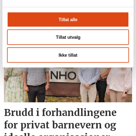
Tillat alle
På høygir gjennom natten
Tillat utvalg
Ikke tillat
Brudd i forhandlingene
for privat barnevern og