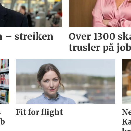
n – streiken
Over 1300 ska
trusler på jo
s
Fit for flight
Ne
bb
Ka