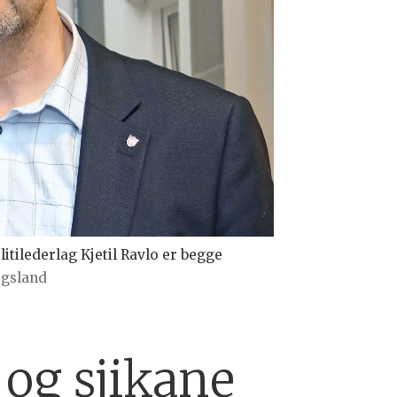
itilederlag Kjetil Ravlo er begge
rgsland
r og sjikane