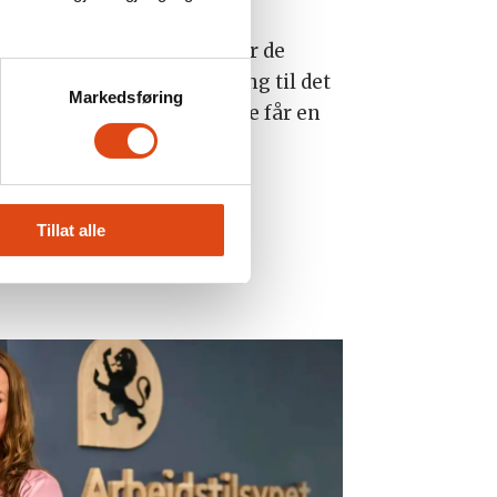
ttrykk i hverdagen.
trygge og håndtere ting når de
klar anbefaling om skjerming til det
Markedsføring
e for at medarbeiderne våre får en
YHETER
SAMFUNN
Tillat alle
OG TRUSLER