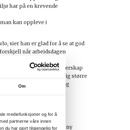
iljø har på en krevende
n man kan oppleve i
lo, sier han er glad for å se at god
 forskjell når arbeidsdagen
er betydningen både av lederskap
lse på avstand får et stadig større
ksom på effekter av dette, og
Om
iale mediefunksjoner og for å
itt samarbeidet godt med
 med partnerne våre innen
 at årets undersøkelse gir ny
u har gjort tilgjengelig for