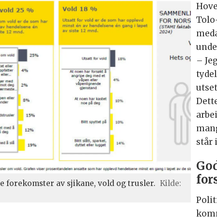
Hoved
Tolo
meda
unde
– Je
tyde
utset
Dette
arbei
mang
står 
God
for
forekomster av sjikane, vold og trusler.
Kilde:
Poli
komm