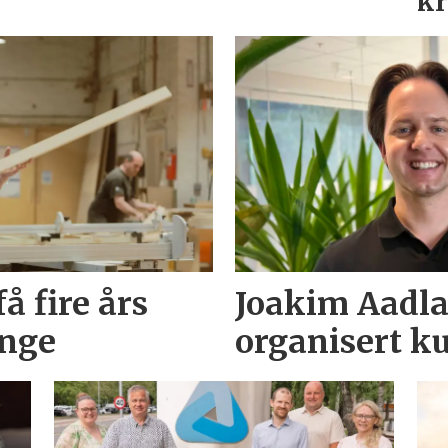
kr
å fire års
Joakim Aadlan
unge
organisert ku