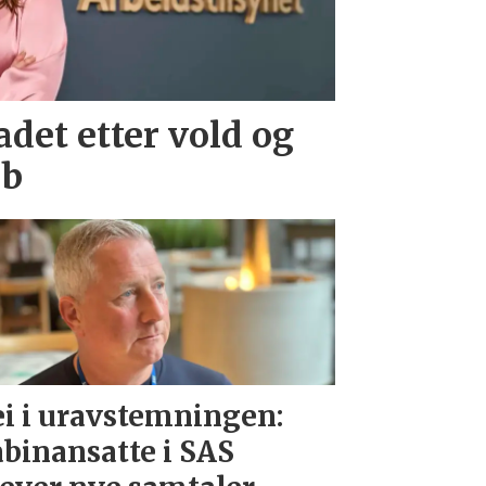
det etter vold og
bb
i i uravstemningen:
binansatte i SAS