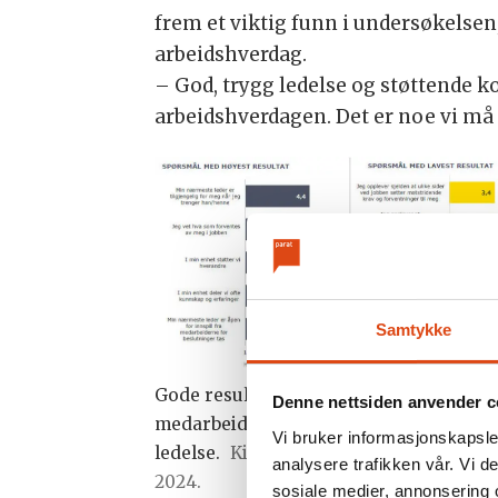
frem et viktig funn i undersøkelsen
arbeidshverdag.
– God, trygg ledelse og støttende 
arbeidshverdagen. Det er noe vi må j
Samtykke
Gode resultater fra
Denne nettsiden anvender c
medarbeiderundersøkelsen knyttet til
Vi bruker informasjonskapsler
ledelse.
Kilde: Rambølls innsiktsrappor
analysere trafikken vår. Vi 
2024.
sosiale medier, annonsering 