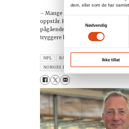
dem, eller som de har samlet
– Mange av hendelsene kan være vans
Samtykkevalg
oppstår. Her er ID-skjerming et høys
Nødvendig
pågående lovarbeidet. Resultatene fr
tryggere hverdag, sier politidirektø
NPL
RAMBØLL
POLITILEDER
P
Ikke tillat
NORGES POLITILEDERLAG
KJETIL R