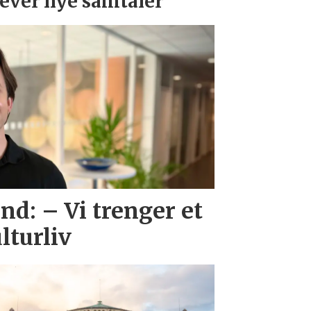
ever nye samtaler
d: – Vi trenger et
lturliv