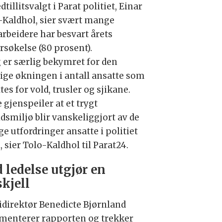
tillitsvalgt i Parat politiet, Einar
-Kaldhol, sier svært mange
rbeidere har besvart årets
rsøkelse (80 prosent).
g er særlig bekymret for den
lige økningen i antall ansatte som
tes for vold, trusler og sjikane.
 gjenspeiler at et trygt
dsmiljø blir vanskeliggjort av de
e utfordringer ansatte i politiet
i, sier Tolo-Kaldhol til Parat24.
 ledelse utgjør en
skjell
tidirektør Benedicte Bjørnland
enterer rapporten og trekker