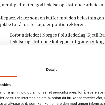
, nemlig effekten god ledelse og støttende arbeidsm
kollegaer, virker som en buffer mot den belastninge
obbe for å forsterke, sier politidirektøren.
Forbundsleder i Norges Politilederlag, Kjetil Rav
ledelse og støttende kollegaer utgjør en viktig
oppleves krevende.
– Dette er ikke overraskende, men understrek
og medarbeiderskap. Med en situasjon hvor lede
innslag i politiet, er det viktig å være oppmer
Detaljer
hvordan dette virker inn på ansatte, sier Ravlo.
ID-skjerming
ookies
 for å gi innhold og annonser et personlig preg, for å levere sos
t
Politidirektoratet skriver at det siden 2022 bl
deler dessuten informasjon om hvordan du bruker nettstedet vårt,
fagforeningene og vernetjenesten om tiltak og
og analysearbeid, som kan kombinere den med annen informasjon d