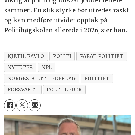
viktig at politi og forsvar jobber tettere
sammen. En slik styrke bør utredes raskt
og kan medføre utvidet opptak på
Politihøgskolen allerede i 2026, sier han.
KJETIL RAVLO
POLITI
PARAT POLITIET
NYHETER
NPL
NORGES POLITILEDERLAG
POLITIET
FORSVARET
POLITILEDER