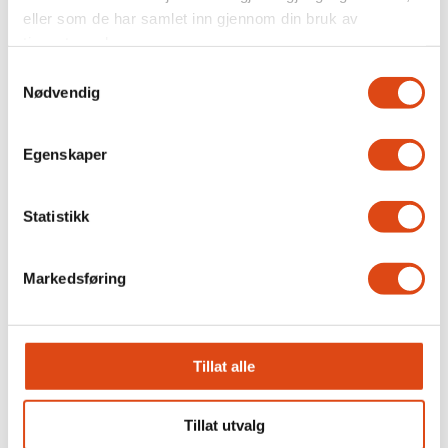
eller som de har samlet inn gjennom din bruk av
tjenestene deres.
Samtykkevalg
Nødvendig
Egenskaper
Fit for flight
Statistikk
Markedsføring
Tillat alle
Tillat utvalg