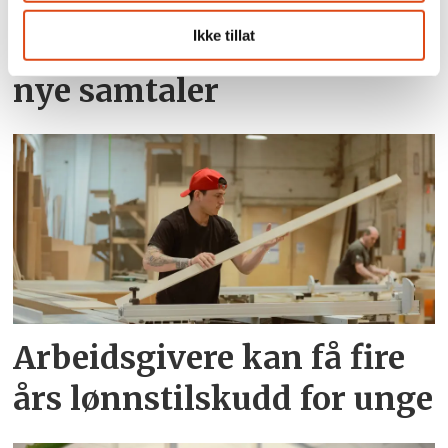
Nei i uravstemningen:
Ikke tillat
Kabinansatte i SAS krever
nye samtaler
Arbeidsgivere kan få fire
års lønnstilskudd for unge