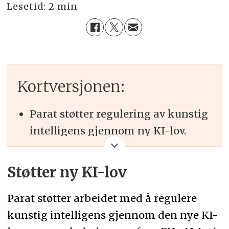
Lesetid:
2 min
Kortversjonen:
Parat støtter regulering av kunstig
intelligens gjennom ny KI-lov.
De foreslår et eget algoritmetilsyn
i stedet for Nkom som
Støtter ny KI-lov
koordinerende tilsyn.
Parat støtter arbeidet med å regulere
Parat mener regjeringen har
kunstig intelligens gjennom den nye KI-
forhastet seg ved å gi Nkom ansvar