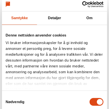
KI
NYHETER
KI-FORORDNINGEN
ARVE SIGMUNDSTAD
Samtykke
Detaljer
Om
Denne nettsiden anvender cookies
Vi bruker informasjonskapsler for å gi innhold og
annonser et personlig preg, for å levere sosiale
mediefunksjoner og for å analysere trafikken vår. Vi deler
dessuten informasjon om hvordan du bruker nettstedet
vårt, med partnerne våre innen sosiale medier,
annonsering og analysearbeid, som kan kombinere den
med annen informasjon du har gjort tilgjengelig for dem,
eller som de har samlet inn gjennom din bruk av
Enighet i SAS kabin –
tjenestene deres.
streiken avverget
Samtykkevalg
Nødvendig