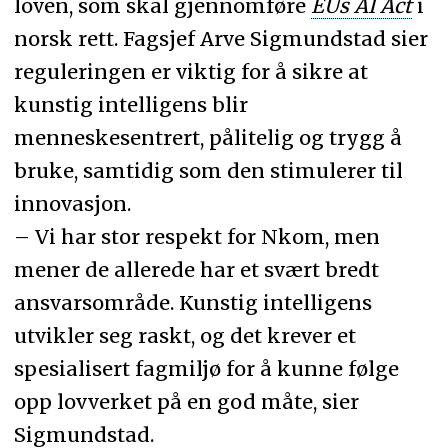
loven, som skal gjennomføre
EUs AI Act
i
før høringen er ferdig.
norsk rett. Fagsjef Arve Sigmundstad sier
Forslaget om algoritmetilsyn får
reguleringen er viktig for å sikre at
støtte fra forskere og fagmiljøer.
kunstig intelligens blir
menneskesentrert, pålitelig og trygg å
bruke, samtidig som den stimulerer til
Oppsummeringen er generert av
innovasjon.
Labrador AI, men gjennomlest av en
– Vi har stor respekt for Nkom, men
journalist.
mener de allerede har et svært bredt
ansvarsområde. Kunstig intelligens
utvikler seg raskt, og det krever et
spesialisert fagmiljø for å kunne følge
opp lovverket på en god måte, sier
Sigmundstad.